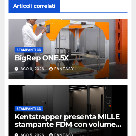
Articoli correlati
STAMPANTI 3D
BigRep ONE.5X
AGO 6, 2026
FANTASY
STAMPANTI 3D
Kentstrapper presenta MILLE
stampante FDM con volume
di stampa da un metro cubo
AGO 5, 2026
FANTASY