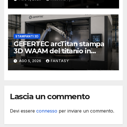
STAMPANTI 3D
GEFERTEC arcTitan stampa
3D WAAM del titanio in
camera inerte
AGO 5, 2026
FANTASY
Lascia un commento
Devi essere
connesso
per inviare un commento.