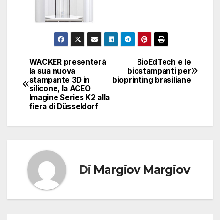
WACKER presenterà
BioEdTech e le
Navigazione
la sua nuova
biostampanti per
stampante 3D in
bioprinting brasiliane
articoli
silicone, la ACEO
Imagine Series K2 alla
fiera di Düsseldorf
Di
Margiov Margiov