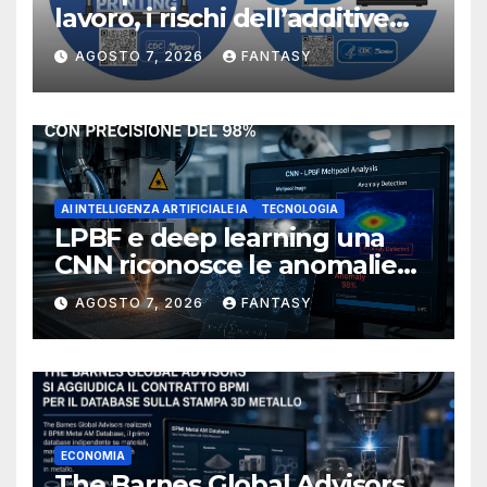
lavoro, i rischi dell’additive
manufacturing secondo
AGOSTO 7, 2026
FANTASY
NIOSH
AI INTELLIGENZA ARTIFICIALE IA
TECNOLOGIA
LPBF e deep learning una
CNN riconosce le anomalie
del bagno di fusione
AGOSTO 7, 2026
FANTASY
ECONOMIA
The Barnes Global Advisors