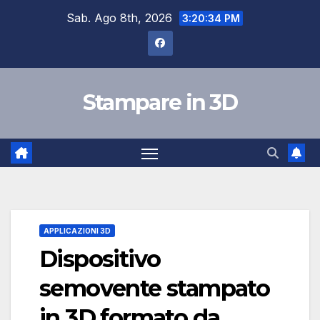
Salta
Sab. Ago 8th, 2026
3:20:35 PM
al
contenuto
Stampare in 3D
APPLICAZIONI 3D
Dispositivo
semovente stampato
in 3D formato da