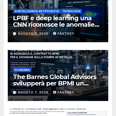
AI INTELLIGENZA ARTIFICIALE IA
TECNOLOGIA
LPBF e deep learning una
CNN riconosce le anomalie
del bagno di fusione
AGOSTO 7, 2026
FANTASY
ECONOMIA
The Barnes Global Advisors
svilupperà per BPMI un
database per la stampa 3D
AGOSTO 7, 2026
FANTASY
metallica destinata alla filiera
navale statunitense