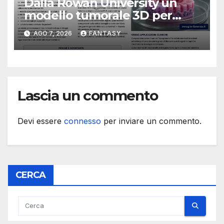
Dalla Rowan University un
modello tumorale 3D per
studiare il dialogo tra cancro
AGO 7, 2026
FANTASY
e cellule staminali
Lascia un commento
Devi essere
connesso
per inviare un commento.
CERCA