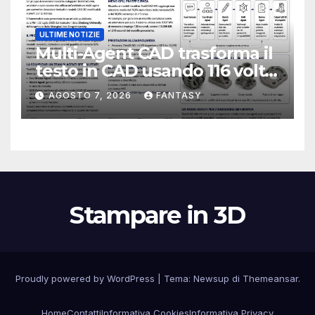
ULTIME NOTIZIE
Multi-Agent CAD trasforma il
testo in CAD usando 116 volte
meno token
AGOSTO 7, 2026
FANTASY
Stampare in 3D
Proudly powered by WordPress
|
Tema:
Newsup
di
Themeansar
.
Home
Contatti
Informativa Cookies
Informativa Privacy