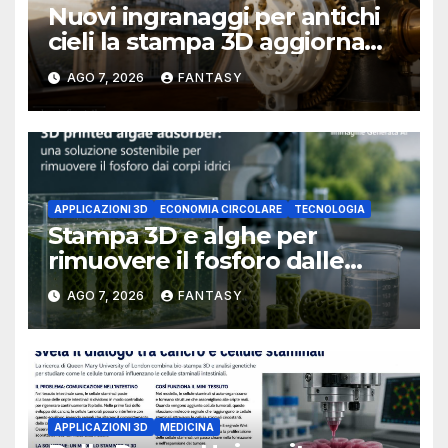
Nuovi ingranaggi per antichi
cieli la stampa 3D aggiorna
un osservatorio del 1930 della
AGO 7, 2026
FANTASY
University of Arkansas at
Little Rock
APPLICAZIONI 3D
ECONOMIA CIRCOLARE
TECNOLOGIA
Stampa 3D e alghe per
rimuovere il fosforo dalle
acque il progetto della
AGO 7, 2026
FANTASY
Florida Atlantic University
APPLICAZIONI 3D
MEDICINA