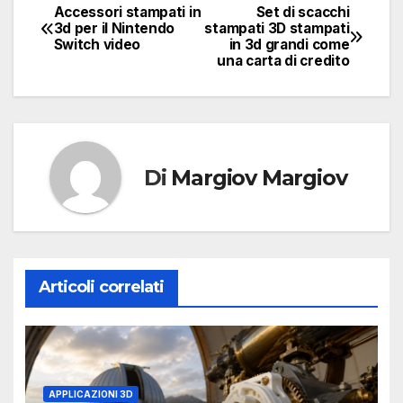
Accessori stampati in
Set di scacchi
Navigazione
3d per il Nintendo
stampati 3D stampati
Switch video
in 3d grandi come
articoli
una carta di credito
Di
Margiov Margiov
Articoli correlati
APPLICAZIONI 3D