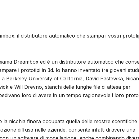
mbox: il distributore automatico che stampa i vostri prototip
hiama Dreambox ed è un distributore automatico che cons
tampare i prototipi in 3d. lo hanno inventato tre giovani stud
a a Berkeley University of California, David Pastewka, Ricar
ick e Will Drevno, stanchi delle lunghe file di attesa per
edivano loro di avere in un tempo ragionevole i loro protot
la nicchia finora occupata quella delle mostre scentifiche
dozione diffusa nelle aziende, consente infatti di avere una
o con un software di modellazione, anche combinando divers