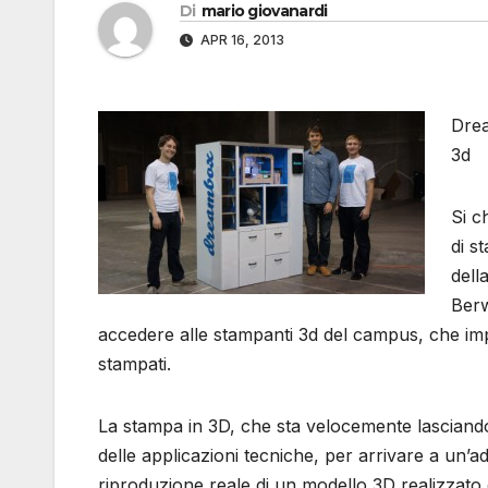
Di
mario giovanardi
APR 16, 2013
Drea
3d
Si c
di s
dell
Berw
accedere alle stampanti 3d del campus, che imp
stampati.
La stampa in 3D, che sta velocemente lasciando 
delle applicazioni tecniche, per arrivare a un’a
riproduzione reale di un modello 3D realizzat