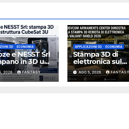
ZIONI 3D
ECONOMIA
APPLICAZIONI 3D
ECONOMIA
ze e NESST Srl
Stampa 3D di
pano in 3D una
elettronica sul
ttura CubeSat
campo il test
5, 2026
FANTASY
AGO 5, 2026
FANTAS
n Carbon PEEK
DEVCOM a Valia
Shield 2026