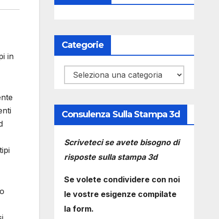
Categorie
i in
Categorie
ente
enti
Consulenza Sulla Stampa 3d
d
Scriveteci se avete bisogno di
ipi
risposte sulla stampa 3d
Se volete condividere con noi
 o
le vostre esigenze compilate
la form.
i