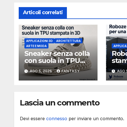
Articoli correlati
APPLICAZIONI 3D
ARCHITETTURA
ARTE E MODA
APPLICA
Sneaker senza colla
Robo
con suola in TPU
stam
stampata in 3D
stru
AGO 5, 2026
FANTASY
AGO 
3U i
Lascia un commento
Devi essere
connesso
per inviare un commento.