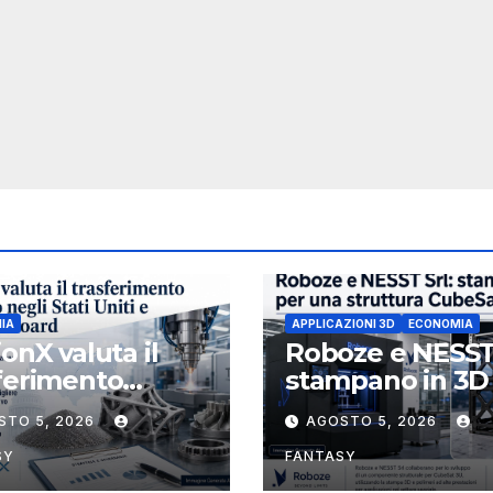
IA
APPLICAZIONI 3D
ECONOMIA
ionX valuta il
Roboze e NESST
ferimento
stampano in 3D
etario negli Stati
struttura CubeS
STO 5, 2026
AGOSTO 5, 2026
 e rafforza il
3U in Carbon P
d, ha nominato
SY
FANTASY
ael J. Loparco