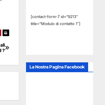
[contact-form-7 id=”9213″
title=”Modulo di contatto 1″]
ali
d ?
La Nostra Pagina Facebook