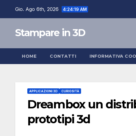
Salta
Gio. Ago 6th, 2026
4:24:19 AM
al
contenuto
Stampare in 3D
HOME
CONTATTI
INFORMATIVA COO
APPLICAZIONI 3D
CURIOSITÀ
Dreambox un distri
prototipi 3d