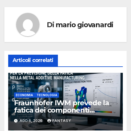
Di
mario giovanardi
Articoli correlati
ECONOMIA
TECNOLOGIA
Fraunhofer IWM prevede la
fatica dei componenti
metallici stampati in 3D
AGO 6, 2026
FANTASY