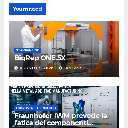
You missed
STAMPANTI 3D
BigRep ONE.5X
AGOSTO 6, 2026
FANTASY
ECONOMIA
TECNOLOGIA
Fraunhofer IWM prevede la
fatica dei componenti