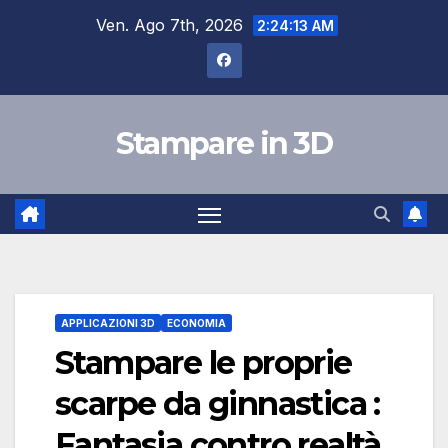
Salta
Ven. Ago 7th, 2026
2:24:14 AM
al
contenuto
Stampare in 3D
APPLICAZIONI 3D
ECONOMIA
Stampare le proprie
scarpe da ginnastica :
Fantasia contro realtà