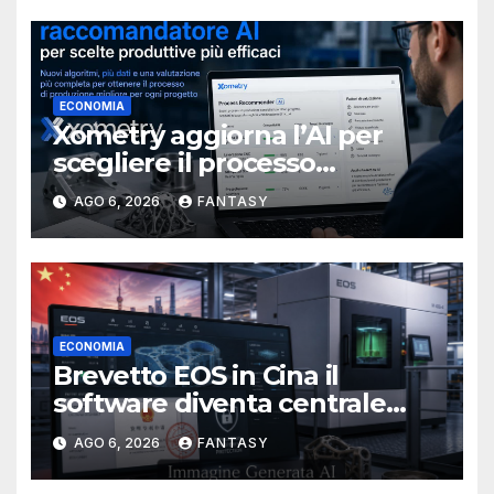
ECONOMIA
Xometry aggiorna l’AI per
scegliere il processo
produttivo più adatto
AGO 6, 2026
FANTASY
ECONOMIA
Brevetto EOS in Cina il
software diventa centrale
nella stampa 3D industriale
AGO 6, 2026
FANTASY