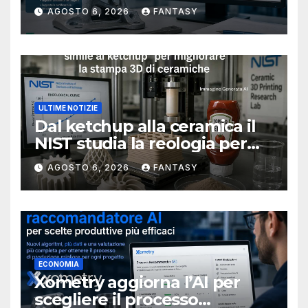
metallici stampati in 3D
AGOSTO 6, 2026
FANTASY
ULTIME NOTIZIE
Dal ketchup alla ceramica il
NIST studia la reologia per
rendere più affidabile la
AGOSTO 6, 2026
FANTASY
stampa 3D
ECONOMIA
Xometry aggiorna l’AI per
scegliere il processo