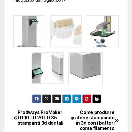
Prodways ProMaker
Come produrre
Navigazione
LD 10 LD 20 LD 35
grafene stampando
stampanti 3d dentali
in 3d con i batteri
articoli
come filamento