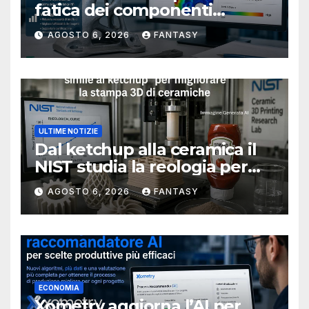
fatica dei componenti
metallici stampati in 3D
AGOSTO 6, 2026
FANTASY
ULTIME NOTIZIE
Dal ketchup alla ceramica il
NIST studia la reologia per
rendere più affidabile la
AGOSTO 6, 2026
FANTASY
stampa 3D
ECONOMIA
Xometry aggiorna l’AI per