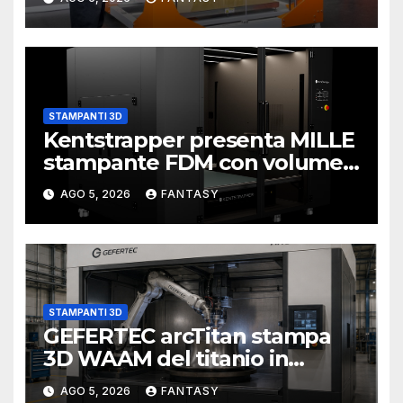
STAMPANTI 3D
Kentstrapper presenta MILLE
stampante FDM con volume
di stampa da un metro cubo
AGO 5, 2026
FANTASY
STAMPANTI 3D
GEFERTEC arcTitan stampa
3D WAAM del titanio in
camera inerte
AGO 5, 2026
FANTASY