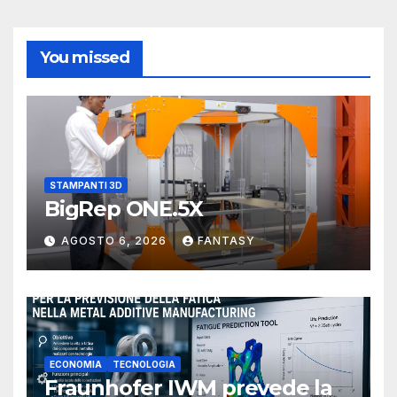
You missed
STAMPANTI 3D
BigRep ONE.5X
AGOSTO 6, 2026
FANTASY
ECONOMIA
TECNOLOGIA
Fraunhofer IWM prevede la