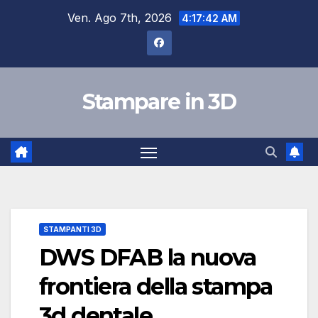
Salta
Ven. Ago 7th, 2026
4:17:43 AM
al
contenuto
Stampare in 3D
STAMPANTI 3D
DWS DFAB la nuova
frontiera della stampa
3d dentale