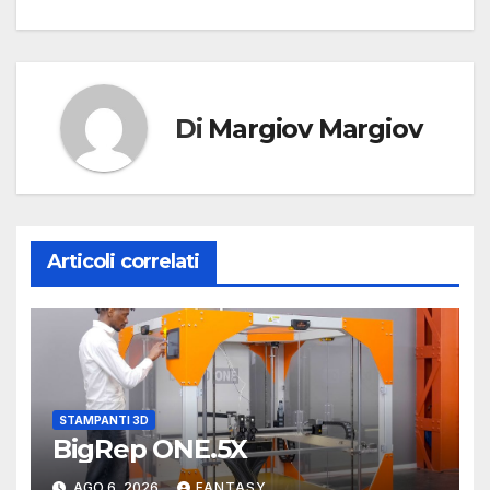
Di
Margiov Margiov
Articoli correlati
STAMPANTI 3D
BigRep ONE.5X
AGO 6, 2026
FANTASY