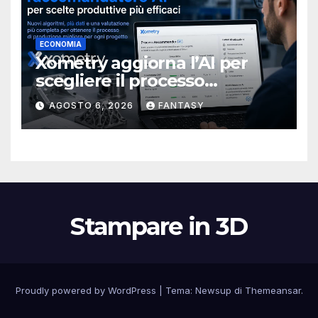
ECONOMIA
Xometry aggiorna l’AI per
scegliere il processo
produttivo più adatto
AGOSTO 6, 2026
FANTASY
Stampare in 3D
Proudly powered by WordPress
|
Tema:
Newsup
di
Themeansar
.