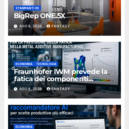
STAMPANTI 3D
BigRep ONE.5X
AGO 6, 2026
FANTASY
ECONOMIA
TECNOLOGIA
Fraunhofer IWM prevede la
fatica dei componenti
metallici stampati in 3D
AGO 6, 2026
FANTASY
ECONOMIA