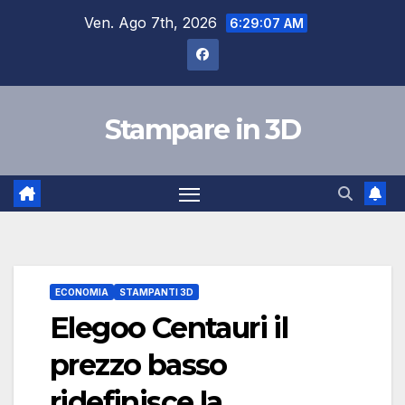
Salta
Ven. Ago 7th, 2026
6:29:08 AM
al
contenuto
Stampare in 3D
ECONOMIA
STAMPANTI 3D
Elegoo Centauri il
prezzo basso
ridefinisce la