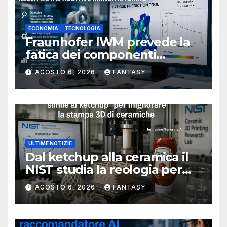
ECONOMIA
TECNOLOGIA
Fraunhofer IWM prevede la
fatica dei componenti
metallici stampati in 3D
AGOSTO 6, 2026
FANTASY
ULTIME NOTIZIE
Dal ketchup alla ceramica il
NIST studia la reologia per
rendere più affidabile la
AGOSTO 6, 2026
FANTASY
stampa 3D