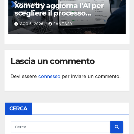
Xometry aggiorna l’AI per
scegliere il processo
produttivo più adatto
AGO 6, 2026
FANTASY
Lascia un commento
Devi essere
connesso
per inviare un commento.
CERCA