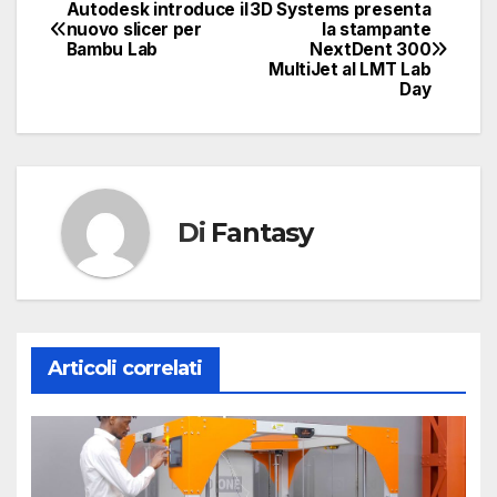
Autodesk introduce il
3D Systems presenta
Navigazione
nuovo slicer per
la stampante
Bambu Lab
NextDent 300
articoli
MultiJet al LMT Lab
Day
Di
Fantasy
Articoli correlati