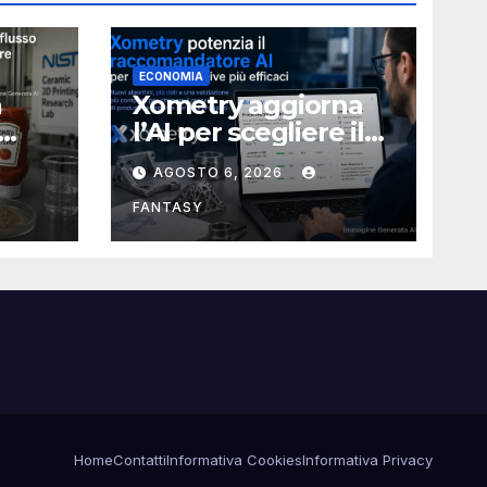
ECONOMIA
a
Xometry aggiorna
l’AI per scegliere il
ia
processo produttivo
AGOSTO 6, 2026
più adatto
ampa
FANTASY
Home
Contatti
Informativa Cookies
Informativa Privacy