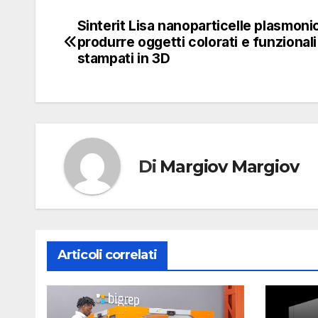
Sinterit Lisa nanoparticelle plasmoni
Navigazione
produrre oggetti colorati e funzionali
articoli
stampati in 3D
Di
Margiov Margiov
Articoli correlati