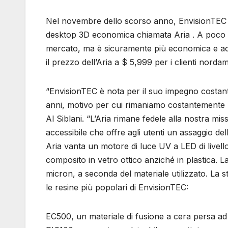
Nel novembre dello scorso anno, EnvisionTEC 
desktop 3D economica chiamata Aria . A poco 
mercato, ma è sicuramente più economica e acc
il prezzo dell’Aria a $ 5,999 per i clienti nordam
“EnvisionTEC è nota per il suo impegno costante
anni, motivo per cui rimaniamo costantemente u
Al Siblani. “L’Aria rimane fedele alla nostra m
accessibile che offre agli utenti un assaggio dell
Aria vanta un motore di luce UV a LED di livello
composito in vetro ottico anziché in plastica. L
micron, a seconda del materiale utilizzato. La s
le resine più popolari di EnvisionTEC:
EC500, un materiale di fusione a cera persa ad al