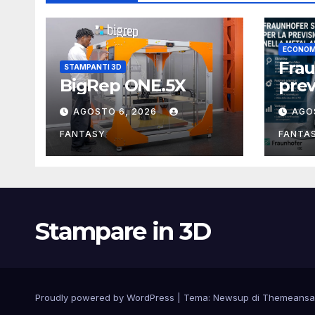
ECONOM
Fra
STAMPANTI 3D
BigRep ONE.5X
prev
com
AGOSTO 6, 2026
AGO
meta
3D
FANTASY
FANTA
Stampare in 3D
Proudly powered by WordPress
|
Tema:
Newsup
di
Themeansa