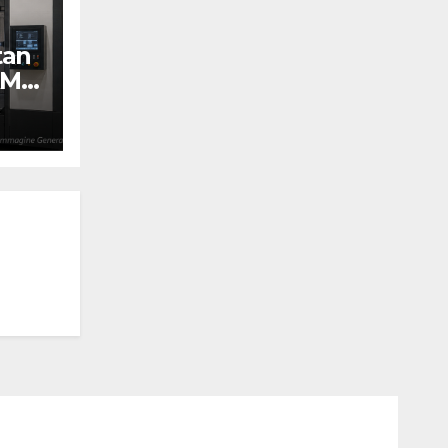
tan
AM
Y