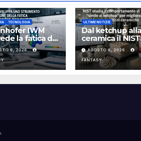
IA
TECNOLOGIA
ULTIME NOTIZIE
unhofer IWM
Dal ketchup all
ede la fatica dei
ceramica il NIST
ponenti
studia la reolog
STO 6, 2026
AGOSTO 6, 2026
llici stampati in
per rendere più
affidabile la st
SY
FANTASY
3D
r
.