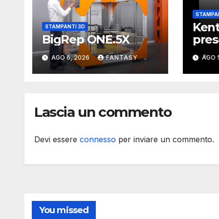
STAMPAN
Kent
STAMPANTI 3D
BigRep ONE.5X
pres
sta
AGO 6, 2026
FANTASY
AGO 
con 
stam
met
Lascia un commento
Devi essere
connesso
per inviare un commento.
You missed