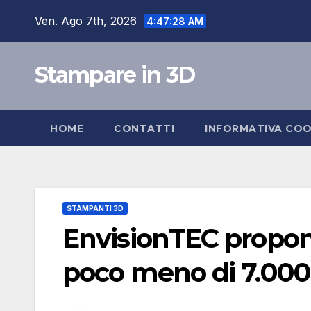
Salta
Ven. Ago 7th, 2026
4:47:29 AM
al
contenuto
Stampare in 3D
HOME
CONTATTI
INFORMATIVA COO
STAMPANTI 3D
EnvisionTEC propon
poco meno di 7.000 