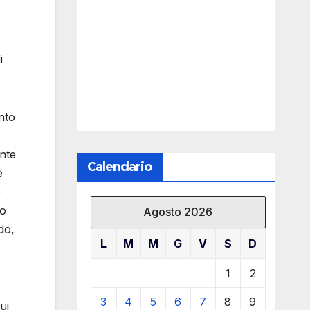
i
nto
nte
Calendario
è
è
no
Agosto 2026
do,
L
M
M
G
V
S
D
1
2
3
4
5
6
7
8
9
ui