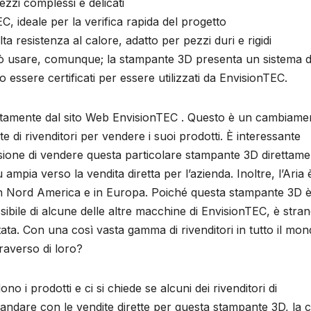
zzi complessi e delicati
C, ideale per la verifica rapida del progetto
 resistenza al calore, adatto per pezzi duri e rigidi
 può usare, comunque; la stampante 3D presenta un sistema d
o essere certificati per essere utilizzati da EnvisionTEC.
rettamente dal sito Web EnvisionTEC . Questo è un cambiame
te di rivenditori per vendere i suoi prodotti. È interessante
sione di vendere questa particolare stampante 3D direttame
mpia verso la vendita diretta per l’azienda. Inoltre, l’Aria 
 in Nord America e in Europa. Poiché questa stampante 3D 
bile di alcune delle altre macchine di EnvisionTEC, è stra
itata. Con una così vasta gamma di rivenditori in tutto il mon
raverso di loro?
no i prodotti e ci si chiede se alcuni dei rivenditori di
 andare con le vendite dirette per questa stampante 3D, la c