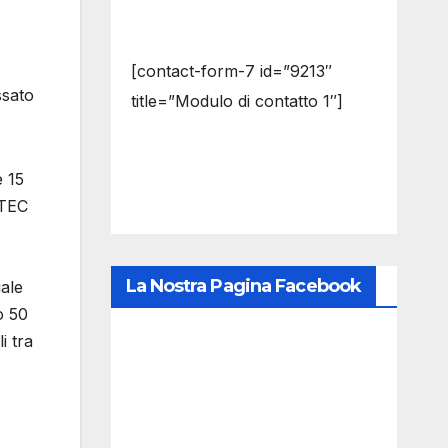
[contact-form-7 id=”9213″
ssato
title=”Modulo di contatto 1″]
e 15
nTEC
La Nostra Pagina Facebook
iale
o 50
i tra