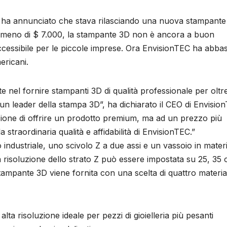
ha annunciato che stava rilasciando una nuova stampante
meno di $ 7.000, la stampante 3D non è ancora a buon
essibile per le piccole imprese. Ora EnvisionTEC ha abba
ericani.
 nel fornire stampanti 3D di qualità professionale per oltr
n leader della stampa 3D”, ha dichiarato il CEO di Envisio
issione di offrire un prodotto premium, ma ad un prezzo più
a straordinaria qualità e affidabilità di EnvisionTEC.”
 industriale, uno scivolo Z a due assi e un vassoio in mater
a risoluzione dello strato Z può essere impostata su 25, 35 
tampante 3D viene fornita con una scelta di quattro material
ta risoluzione ideale per pezzi di gioielleria più pesanti