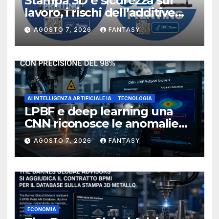
Stampa 3D e sicurezza sul
lavoro, i rischi dell’additive
manufacturing secondo
AGOSTO 7, 2026
FANTASY
NIOSH
AI INTELLIGENZA ARTIFICIALE IA
TECNOLOGIA
LPBF e deep learning una
CNN riconosce le anomalie
del bagno di fusione
AGOSTO 7, 2026
FANTASY
ECONOMIA