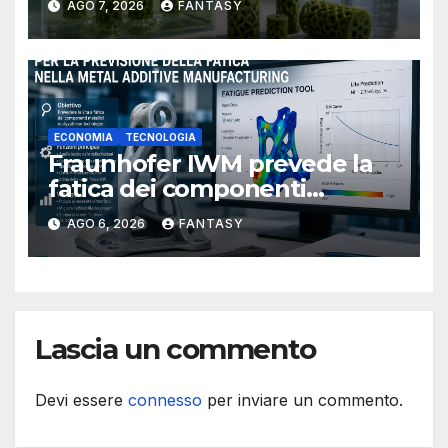
AGO 7, 2026
FANTASY
Florida Atlantic University
ECONOMIA
TECNOLOGIA
Fraunhofer IWM prevede la
fatica dei componenti
metallici stampati in 3D
AGO 6, 2026
FANTASY
Lascia un commento
Devi essere
connesso
per inviare un commento.