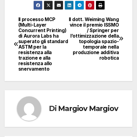
Il processo MCP
Il dott. Weiming Wang
Navigazione
(Multi-Layer
vince il premio ISSMO
Concurrent Printing)
/ Springer per
articoli
di Aurora Labs ha
l’ottimizzazione della
superato gli standard
topologia spazio-
ASTM per la
temporale nella
resistenza alla
produzione additiva
trazione e alla
robotica
resistenza allo
snervamento
Di
Margiov Margiov