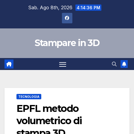
Salta
Sab. Ago 8th, 2026
4:14:37 PM
al
contenuto
Stampare in 3D
TECNOLOGIA
EPFL metodo
volumetrico di
stampa 3D