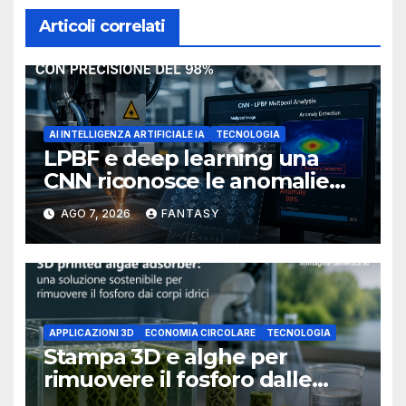
Articoli correlati
AI INTELLIGENZA ARTIFICIALE IA
TECNOLOGIA
LPBF e deep learning una
CNN riconosce le anomalie
del bagno di fusione
AGO 7, 2026
FANTASY
APPLICAZIONI 3D
ECONOMIA CIRCOLARE
TECNOLOGIA
Stampa 3D e alghe per
rimuovere il fosforo dalle
acque il progetto della