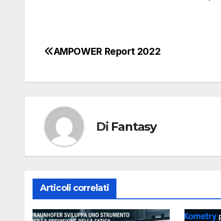
AMPOWER Report 2022
Navigazione
articoli
Di
Fantasy
Articoli correlati