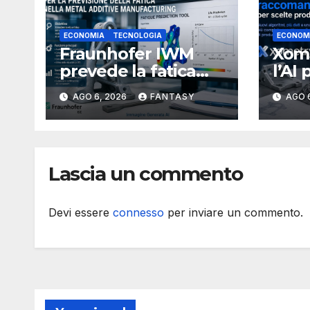
ECONOMIA
TECNOLOGIA
ECONOM
Fraunhofer IWM
Xome
prevede la fatica
l’AI 
dei componenti
proc
AGO 6, 2026
FANTASY
AGO 
metallici stampati in
più 
3D
Lascia un commento
Devi essere
connesso
per inviare un commento.