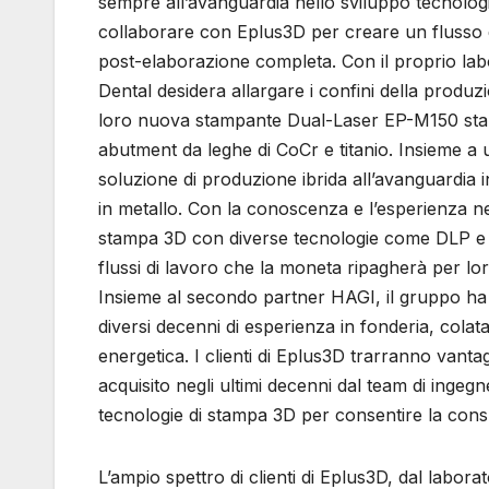
sempre all’avanguardia nello sviluppo tecnologi
collaborare con Eplus3D per creare un flusso d
post-elaborazione completa. Con il proprio lab
Dental desidera allargare i confini della produzio
loro nuova stampante Dual-Laser EP-M150 sta c
abutment da leghe di CoCr e titanio. Insieme a 
soluzione di produzione ibrida all’avanguardia i
in metallo. Con la conoscenza e l’esperienza nell
stampa 3D con diverse tecnologie come DLP e SL
flussi di lavoro che la moneta ripagherà per lo
Insieme al secondo partner HAGI, il gruppo ha 
diversi decenni di esperienza in fonderia, colata
energetica. I clienti di Eplus3D trarranno vant
acquisito negli ultimi decenni dal team di ingeg
tecnologie di stampa 3D per consentire la consu
L’ampio spettro di clienti di Eplus3D, dal labor