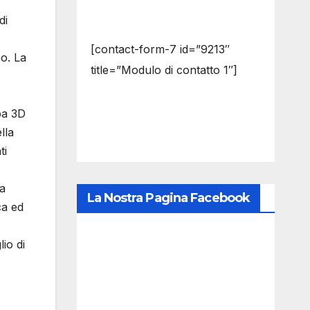
di
[contact-form-7 id=”9213″
so. La
title=”Modulo di contatto 1″]
mpa 3D
lla
ti
ha
La Nostra Pagina Facebook
ca ed
io di