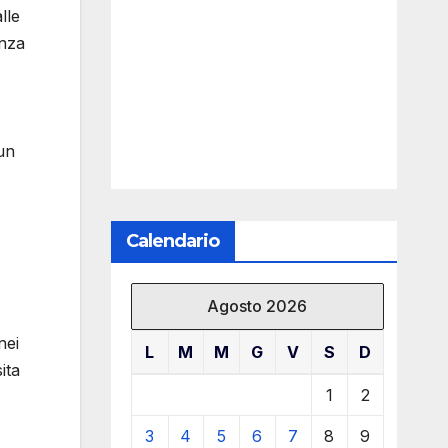
lle
enza
un
Calendario
Agosto 2026
nei
L
M
M
G
V
S
D
ita
1
2
3
4
5
6
7
8
9