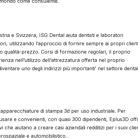
il mondo come consulente.
stria e Svizzera, ISG Dental aiuta dentisti e laboratori
ori, utilizzando l’approccio di fornire sempre ai propri client
rto qualità-prezzo. Corsi di formazione regolari, il proprio
ienza nell’utilizzo dell’attrezzatura offerta nel proprio
 diventare uno degli indirizzi più importanti’ nel settore denta
apparecchiature di stampa 3d per uso industriale. Per
da usare e convenienti, con quasi 300 dipendenti, Eplus3D of
che aiutano a creare casi aziendali redditizi per i suoi clien
rospaziale e automobilistico .