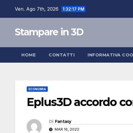
Salta
Ven. Ago 7th, 2026
1:32:18 PM
al
contenuto
Stampare in 3D
HOME
CONTATTI
INFORMATIVA COO
ECONOMIA
Eplus3D accordo co
Di
Fantasy
MAR 16, 2022