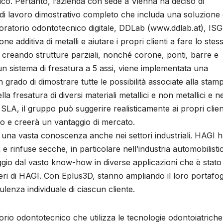
co. Pertanto, l’azienda con sede a Vienna ha deciso di
i lavoro dimostrativo completo che includa una soluzione 
oratorio odontotecnico digitale, DDLab (www.ddlab.at), ISG
ne additiva di metalli e aiutare i propri clienti a fare lo stes
reando strutture parziali, nonché corone, ponti, barre e
un sistema di fresatura a 5 assi, viene implementata una
n grado di dimostrare tutte le possibilità associate alla sta
a fresatura di diversi materiali metallici e non metallici e ne
A, il gruppo può suggerire realisticamente ai propri clien
ro e creerà un vantaggio di mercato.
una vasta conoscenza anche nei settori industriali. HAGI 
 e rinfuse secche, in particolare nell’industria automobilisti
aggio dal vasto know-how in diverse applicazioni che è stato
neri di HAGI. Con Eplus3D, stanno ampliando il loro portafogl
lenza individuale di ciascun cliente.
atorio odontotecnico che utilizza le tecnologie odontoiatriche