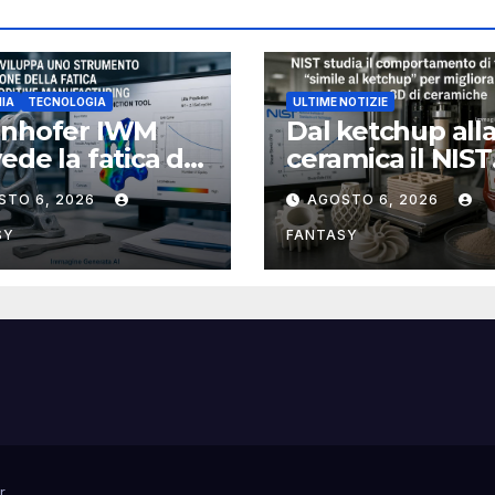
IA
TECNOLOGIA
ULTIME NOTIZIE
unhofer IWM
Dal ketchup all
ede la fatica dei
ceramica il NIST
ponenti
studia la reolog
STO 6, 2026
AGOSTO 6, 2026
llici stampati in
per rendere più
affidabile la st
SY
FANTASY
3D
r
.