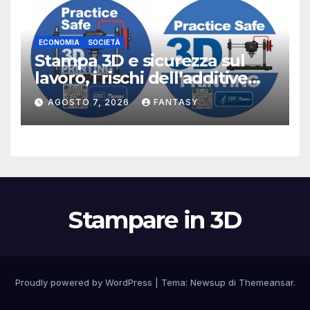
ECONOMIA
SOCIETÀ
Stampa 3D e sicurezza sul
lavoro, i rischi dell’additive
manufacturing secondo
AGOSTO 7, 2026
FANTASY
NIOSH
Stampare in 3D
Proudly powered by WordPress
|
Tema:
Newsup
di
Themeansar
.