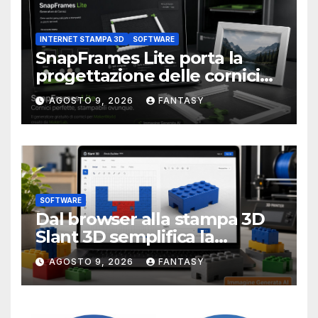
INTERNET STAMPA 3D
SOFTWARE
SnapFrames Lite porta la
progettazione delle cornici
personalizzate direttamente
AGOSTO 9, 2026
FANTASY
nel browser
SOFTWARE
Dal browser alla stampa 3D
Slant 3D semplifica la
creazione di mattoncini
AGOSTO 9, 2026
FANTASY
compatibili LEGO