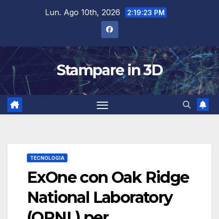
Salta
Lun. Ago 10th, 2026
2:19:24 PM
al
contenuto
Stampare in 3D
TECNOLOGIA
ExOne con Oak Ridge
National Laboratory
(ORNL) per