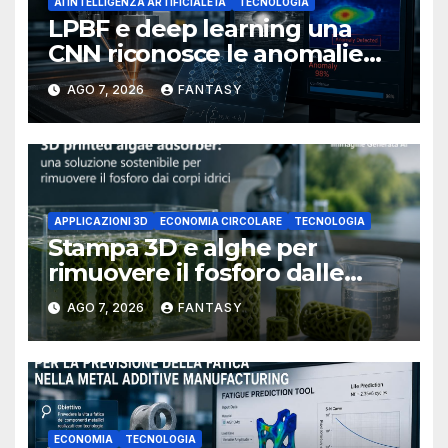
AI INTELLIGENZA ARTIFICIALE IA
TECNOLOGIA
LPBF e deep learning una
CNN riconosce le anomalie
del bagno di fusione
AGO 7, 2026
FANTASY
APPLICAZIONI 3D
ECONOMIA CIRCOLARE
TECNOLOGIA
Stampa 3D e alghe per
rimuovere il fosforo dalle
acque il progetto della
AGO 7, 2026
FANTASY
Florida Atlantic University
ECONOMIA
TECNOLOGIA