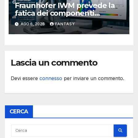
Fraunhofer IWM prevede la
fatica dei componenti
metallici stampati in 3D
AGO 6, 2026
FANTASY
Lascia un commento
Devi essere
connesso
per inviare un commento.
CERCA