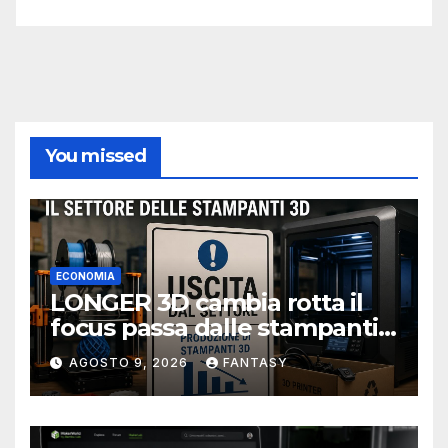
You missed
ECONOMIA
LONGER 3D cambia rotta il
focus passa dalle stampanti
3D alla stampa UV?
AGOSTO 9, 2026
FANTASY