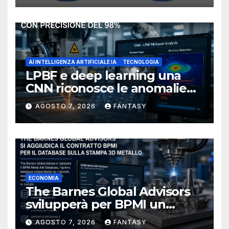
AI INTELLIGENZA ARTIFICIALE IA
TECNOLOGIA
LPBF e deep learning una
CNN riconosce le anomalie
del bagno di fusione
AGOSTO 7, 2026
FANTASY
ECONOMIA
The Barnes Global Advisors
svilupperà per BPMI un
database per la stampa 3D
AGOSTO 7, 2026
FANTASY