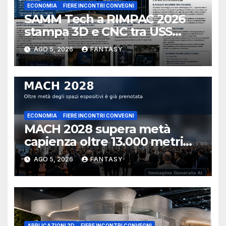
ECONOMIA
FIERE INCONTRI CONVEGNI
SAMM Tech a RIMPAC 2026
stampa 3D e CNC tra USS
Essex e Schofield Barracks
AGO 5, 2026
FANTASY
ECONOMIA
FIERE INCONTRI CONVEGNI
MACH 2028 supera metà
capienza oltre 13.000 metri
quadrati già prenotati
AGO 5, 2026
FANTASY
APPLICAZIONI 3D
FIERE INCONTRI CONVEGNI