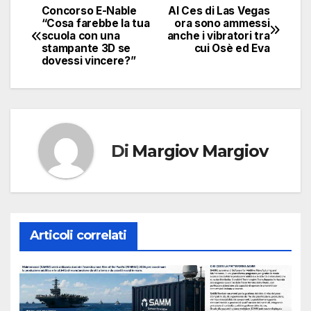
Concorso E-Nable
Al Ces di Las Vegas
Navigazione
“Cosa farebbe la tua
ora sono ammessi
scuola con una
anche i vibratori tra
articoli
stampante 3D se
cui Osè ed Eva
dovessi vincere?”
Di
Margiov Margiov
Articoli correlati