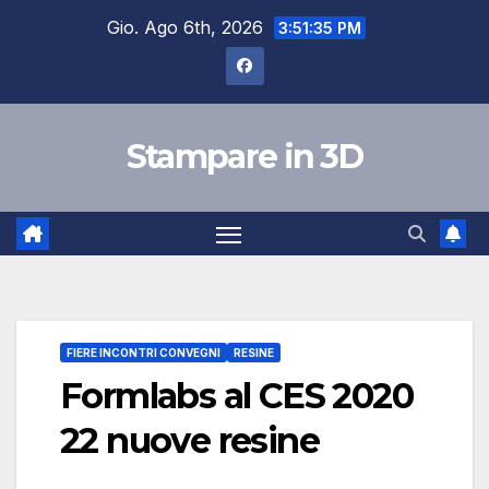
Salta
Gio. Ago 6th, 2026
3:51:36 PM
al
contenuto
Stampare in 3D
FIERE INCONTRI CONVEGNI
RESINE
Formlabs al CES 2020
22 nuove resine