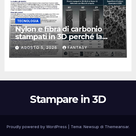
TECNOLOGIA
Nylon e fibra di carbonio
stampati in 3D perché la
resistenza agli urti dipende
AGOSTO 5, 2026
FANTASY
dal processo
Stampare in 3D
Proudly powered by WordPress
|
Tema:
Newsup
di
Themeansar
.