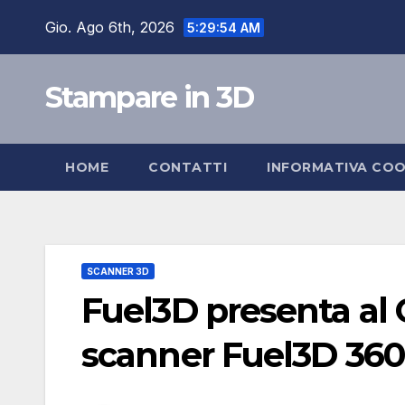
Salta
Gio. Ago 6th, 2026
5:29:55 AM
al
contenuto
Stampare in 3D
HOME
CONTATTI
INFORMATIVA COO
SCANNER 3D
Fuel3D presenta al C
scanner Fuel3D 360