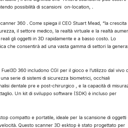
endo possibilità di scansioni on-location, .
o scanner 360 . Come spiega il CEO Stuart Mead, “la crescita
curezza, il settore medico, la realtà virtuale e la realtà aume
reali gli oggetti in 3D rapidamente e a basso costo. Lo
ca che consentirà ad una vasta gamma di settori la genera
 Fuel3D 360 includono CGI per il gioco e l’utilizzo dal vivo 
una serie di sistemi di sicurezza biometrici, occhiali
nalisi dentale pre e post-chirurgico , e la capacità di misura
ettaglio. Un kit di sviluppo software (SDK) è incluso per
op compatto e portatile, ideale per la scansione di oggetti 
 velocità. Questo scanner 3D esktop è stato progettato per