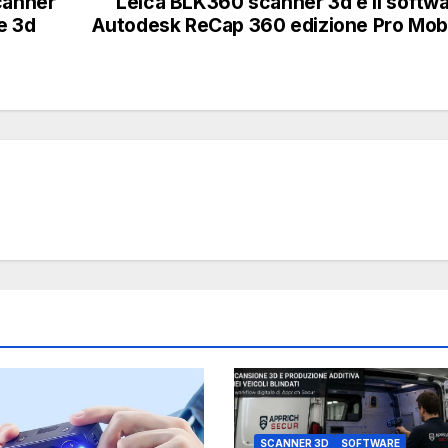
canner
Leica BLK360 scanner 3d e il softw
e 3d
Autodesk ReCap 360 edizione Pro Mob
SCANNER 3D
SOFTWARE