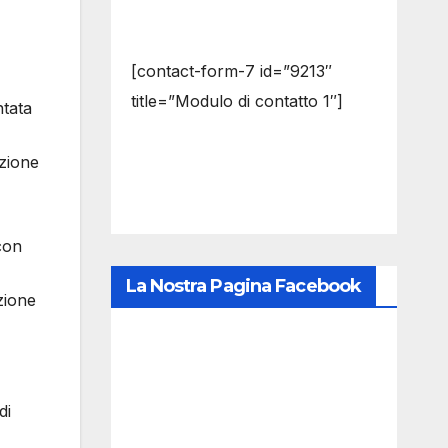
[contact-form-7 id=”9213″
title=”Modulo di contatto 1″]
ntata
zione
con
La Nostra Pagina Facebook
zione
di