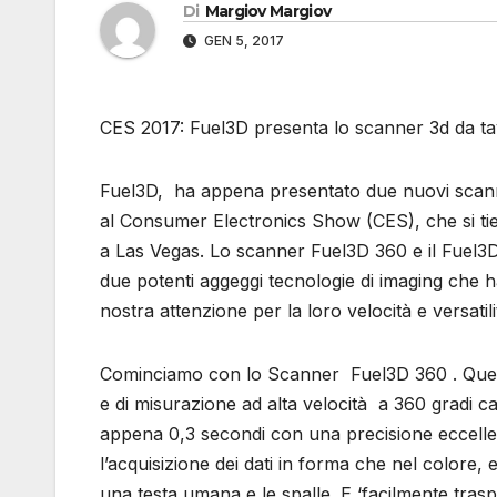
Di
Margiov Margiov
GEN 5, 2017
CES 2017: Fuel3D presenta lo scanner 3d da tav
Fuel3D, ha appena presentato due nuovi sca
al Consumer Electronics Show (CES), che si tie
a Las Vegas. Lo scanner Fuel3D 360 e il Fuel
due potenti aggeggi tecnologie di imaging che h
nostra attenzione per la loro velocità e versatili
Cominciamo con lo Scanner Fuel3D 360 . Ques
e di misurazione ad alta velocità a 360 gradi ca
appena 0,3 secondi con una precisione eccellen
l’acquisizione dei dati in forma che nel colore,
una testa umana e le spalle. E ‘facilmente trasp