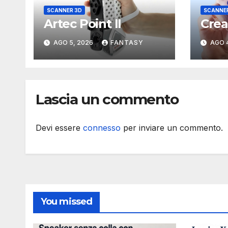
SCANNER 3D
SCANNE
Artec Point II
Crea
AGO 5, 2026
FANTASY
AGO 
Lascia un commento
Devi essere
connesso
per inviare un commento.
You missed