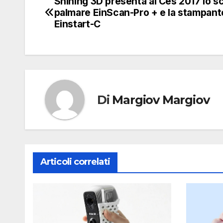
Shining 3D presenta al Ces 2017 lo s
Navigazione
palmare EinScan-Pro + e la stampant
articoli
Einstart-C
Di
Margiov Margiov
Articoli correlati