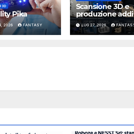
Scansione 3D e
R 3D
lity Pika
produzione addi
nei veicoli blindat
4, 2026
FANTASY
LUG 27, 2026
FANTAS
workflow digita
studiato da App
Secur