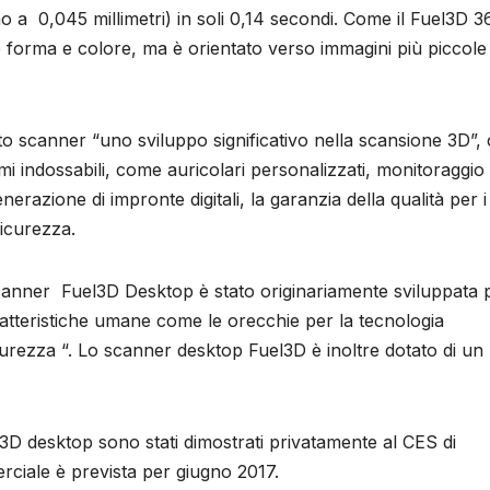
no a 0,045 millimetri) in soli 0,14 secondi. Come il Fuel3D 3
è forma e colore, ma è orientato verso immagini più piccole
to scanner “uno sviluppo significativo nella scansione 3D”,
emi indossabili, come auricolari personalizzati, monitoraggio 
erazione di impronte digitali, la garanzia della qualità per i
sicurezza.
canner Fuel3D Desktop è stato originariamente sviluppata 
atteristiche umane come le orecchie per la tecnologia
sicurezza “. Lo scanner desktop Fuel3D è inoltre dotato di u
D desktop sono stati dimostrati privatamente al CES di
rciale è prevista per giugno 2017.