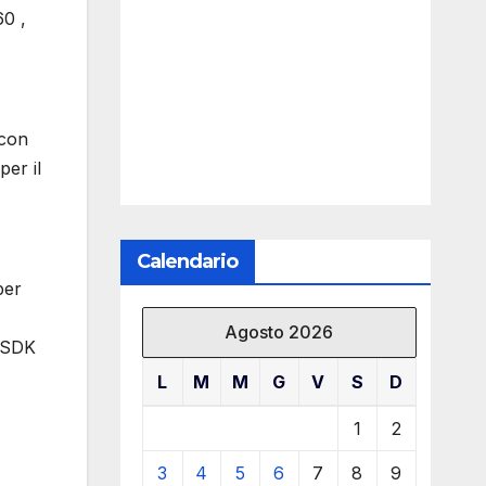
60 ,
 con
per il
Calendario
per
Agosto 2026
n SDK
L
M
M
G
V
S
D
1
2
3
4
5
6
7
8
9