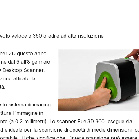
olo veloce a 360 gradi e ad alta risoluzione
nner 3D questo anno
ne dal 5 all’8 gennaio
3D Desktop Scanner,
anno attirato la
tà.
to sistema di imaging
ttura l’immagine in
te (a 0,2 millimetri). Lo scanner Fuel3D 360 esegue sia
 ed è ideale per la scansione di oggetti di medie dimensioni, 
ortabile , il che significa che l’intera scansione può essere