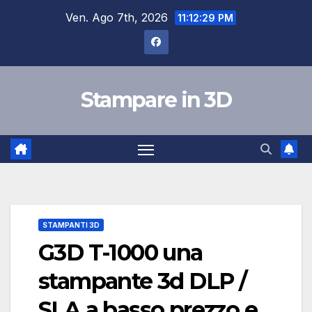
Salta
Ven. Ago 7th, 2026
11:12:29 PM
al
contenuto
Stampare in 3D
STAMPANTI 3D
G3D T-1000 una
stampante 3d DLP /
SLA a basso prezzo e