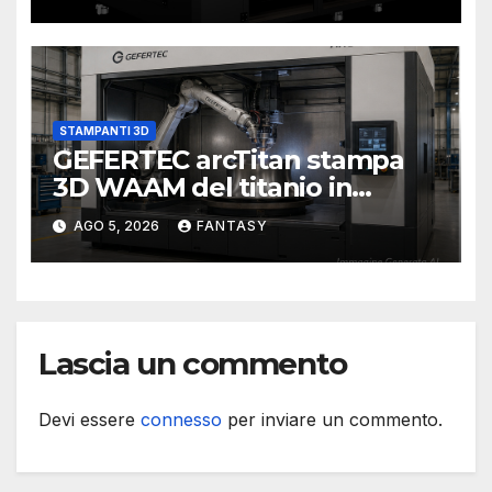
STAMPANTI 3D
GEFERTEC arcTitan stampa
3D WAAM del titanio in
camera inerte
AGO 5, 2026
FANTASY
Lascia un commento
Devi essere
connesso
per inviare un commento.