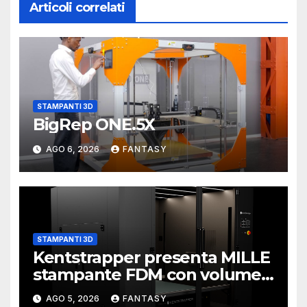
Articoli correlati
STAMPANTI 3D
BigRep ONE.5X
AGO 6, 2026
FANTASY
STAMPANTI 3D
Kentstrapper presenta MILLE
stampante FDM con volume
di stampa da un metro cubo
AGO 5, 2026
FANTASY