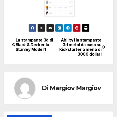
La stampante 3d di
Ability1 la stampante
Navigazione
Black & Decker la
3d metal da casa su
Stanley Model 1
Kickstarter a meno di
articoli
3000 dollari
Di
Margiov Margiov