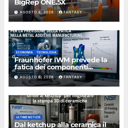
BigRep ONE.5X
AGOSTO 6, 2026
FANTASY
ECONOMIA
TECNOLOGIA
Fraunhofer IWM prevede la
fatica dei componenti
metallici stampati in 3D
AGOSTO 6, 2026
FANTASY
ULTIME NOTIZIE
Dal ketchup alla ceramica il