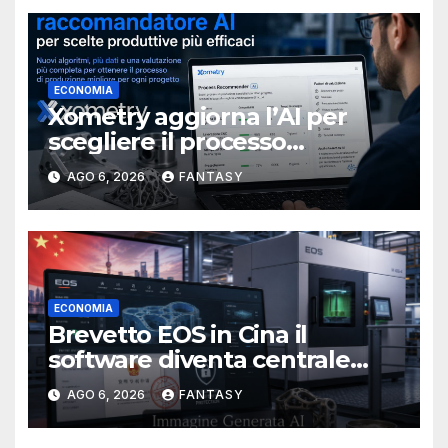
ECONOMIA
Xometry aggiorna l’AI per
scegliere il processo
produttivo più adatto
AGO 6, 2026
FANTASY
ECONOMIA
Brevetto EOS in Cina il
software diventa centrale
nella stampa 3D industriale
AGO 6, 2026
FANTASY