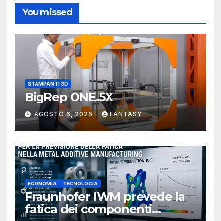
You missed
STAMPANTI 3D
BigRep ONE.5X
AGOSTO 6, 2026
FANTASY
ECONOMIA
TECNOLOGIA
Fraunhofer IWM prevede la
fatica dei componenti