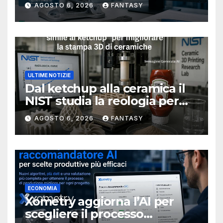
metallici stampati in 3D
AGOSTO 6, 2026
FANTASY
ULTIME NOTIZIE
Dal ketchup alla ceramica il
NIST studia la reologia per
rendere più affidabile la
AGOSTO 6, 2026
FANTASY
stampa 3D
ECONOMIA
Xometry aggiorna l’AI per
scegliere il processo