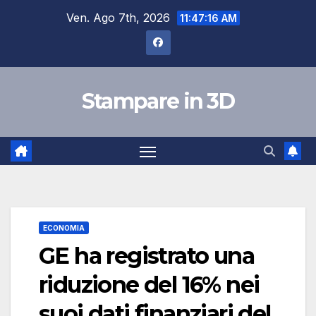
Salta
Ven. Ago 7th, 2026
11:47:17 AM
al
contenuto
Stampare in 3D
ECONOMIA
GE ha registrato una
riduzione del 16% nei
suoi dati finanziari del