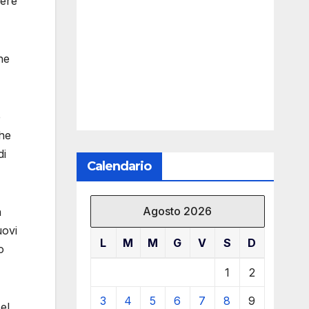
sere
he
e
che
di
Calendario
Agosto 2026
n
uovi
L
M
M
G
V
S
D
o
1
2
3
4
5
6
7
8
9
el