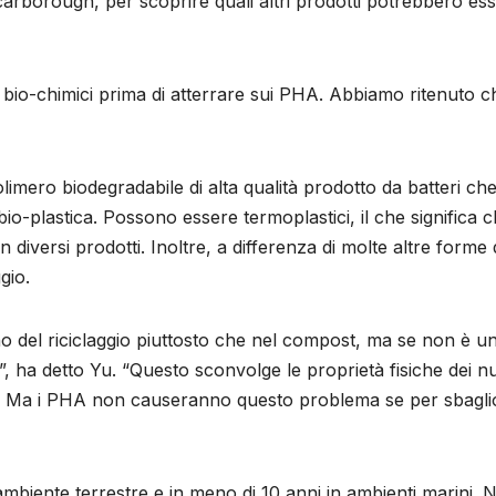
carborough, per scoprire quali altri prodotti potrebbero es
 bio-chimici prima di atterrare sui PHA. Abbiamo ritenuto c
olimero biodegradabile di alta qualità prodotto da batteri ch
bio-plastica. Possono essere termoplastici, il che significa 
diversi prodotti. Inoltre, a differenza di molte altre forme 
gio.
no del riciclaggio piuttosto che nel compost, ma se non è u
, ha detto Yu. “Questo sconvolge le proprietà fisiche dei n
zzi”. Ma i PHA non causeranno questo problema se per sbagli
mbiente terrestre e in meno di 10 anni in ambienti marini. N