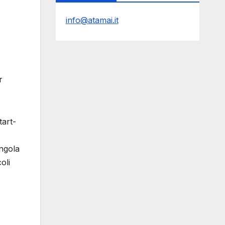
info@atamai.it
r
tart-
ingola
oli