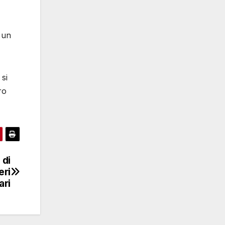
a un
si
ro
 di
eri
ari