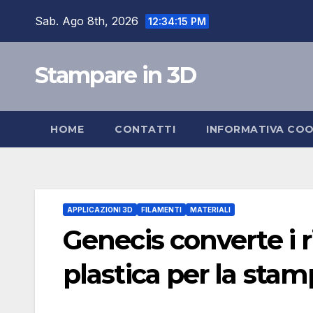
Salta
Sab. Ago 8th, 2026
12:34:16 PM
al
contenuto
Stampare in 3D
HOME
CONTATTI
INFORMATIVA COO
APPLICAZIONI 3D
FILAMENTI
MATERIALI
Genecis converte i ri
plastica per la sta