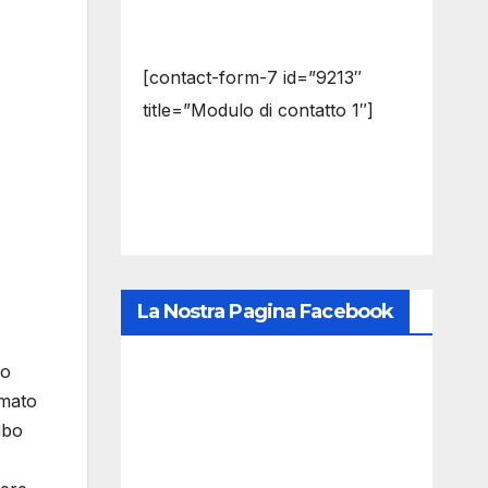
[contact-form-7 id=”9213″
title=”Modulo di contatto 1″]
La Nostra Pagina Facebook
uo
rmato
ibo