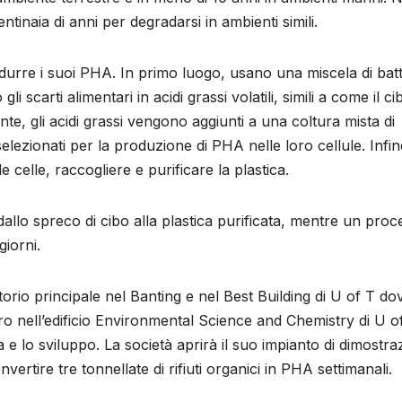
ntinaia di anni per degradarsi in ambienti simili.
odurre i suoi PHA. In primo luogo, usano una miscela di batt
carti alimentari in acidi grassi volatili, simili a come il ci
, gli acidi grassi vengono aggiunti a una coltura mista di
lezionati per la produzione di PHA nelle loro cellule. Infin
celle, raccogliere e purificare la plastica.
dallo spreco di cibo alla plastica purificata, mentre un pro
giorni.
orio principale nel Banting e nel Best Building di U of T do
ltro nell’edificio Environmental Science and Chemistry di U o
e lo sviluppo. La società aprirà il suo impianto di dimostra
vertire tre tonnellate di rifiuti organici in PHA settimanali.