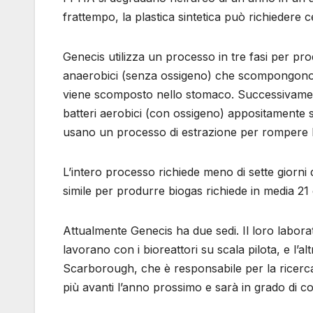
frattempo, la plastica sintetica può richiedere ce
Genecis utilizza un processo in tre fasi per pr
anaerobici (senza ossigeno) che scompongono gli s
viene scomposto nello stomaco. Successivamente
batteri aerobici (con ossigeno) appositamente se
usano un processo di estrazione per rompere le 
L’intero processo richiede meno di sette giorni 
simile per produrre biogas richiede in media 21 
Attualmente Genecis ha due sedi. Il loro laborat
lavorano con i bioreattori su scala pilota, e l’a
Scarborough, che è responsabile per la ricerca 
più avanti l’anno prossimo e sarà in grado di con