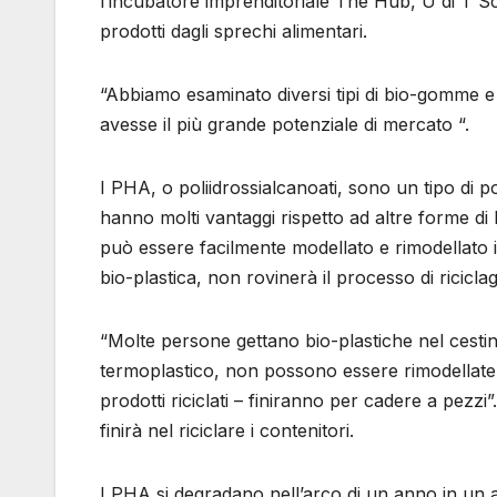
l’incubatore imprenditoriale The Hub, U di T S
prodotti dagli sprechi alimentari.
“Abbiamo esaminato diversi tipi di bio-gomme e
avesse il più grande potenziale di mercato “.
I PHA, o poliidrossialcanoati, sono un tipo di p
hanno molti vantaggi rispetto ad altre forme di 
può essere facilmente modellato e rimodellato in 
bio-plastica, non rovinerà il processo di riciclag
“Molte persone gettano bio-plastiche nel cesti
termoplastico, non possono essere rimodellate”
prodotti riciclati – finiranno per cadere a pe
finirà nel riciclare i contenitori.
I PHA si degradano nell’arco di un anno in un a