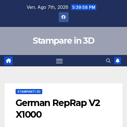
Salta
Ven. Ago 7th, 2026
5:39:59 PM
al
contenuto
Stampare in 3D
STAMPANTI 3D
German RepRap V2
X1000