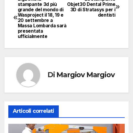
Navigazione
stampante 3d più
Objet30 Dental Prime
grande del mondo di
3D di Stratasys per i
articoli
Wasproject il 18, 19 e
dentisti
20 settembre a
Massa Lombarda sarà
presentata
ufficialmente
Di
Margiov Margiov
Articoli correlati