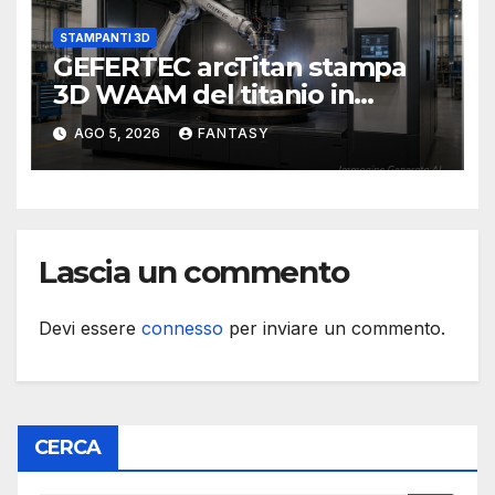
STAMPANTI 3D
GEFERTEC arcTitan stampa
3D WAAM del titanio in
camera inerte
AGO 5, 2026
FANTASY
Lascia un commento
Devi essere
connesso
per inviare un commento.
CERCA