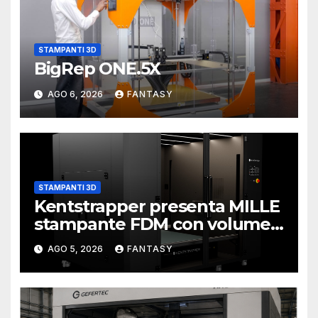
STAMPANTI 3D
BigRep ONE.5X
AGO 6, 2026
FANTASY
STAMPANTI 3D
Kentstrapper presenta MILLE
stampante FDM con volume
di stampa da un metro cubo
AGO 5, 2026
FANTASY