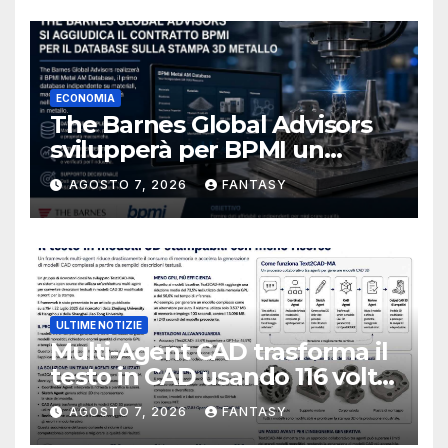
ECONOMIA
The Barnes Global Advisors
svilupperà per BPMI un
database per la stampa 3D
AGOSTO 7, 2026
FANTASY
metallica destinata alla filiera
navale statunitense
ULTIME NOTIZIE
Multi-Agent CAD trasforma il
testo in CAD usando 116 volte
meno token
AGOSTO 7, 2026
FANTASY