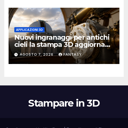
APPLICAZIONI 3D
Nuovi ingranaggi per antichi
cieli la stampa 3D aggiorna
un osservatorio del 1930 della
AGOSTO 7, 2026
FANTASY
University of Arkansas at
Little Rock
Stampare in 3D