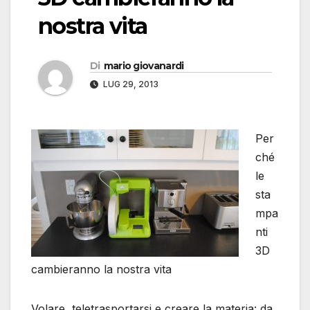
nostra vita
Di
mario giovanardi
LUG 29, 2013
Per
ché
le
sta
mpa
nti
3D
cambieranno la nostra vita
Volare, teletrasportarsi e creare la materia: da