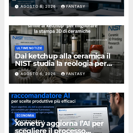
metallici stampati in 3D
AGOSTO 6, 2026
FANTASY
ULTIME NOTIZIE
Dal ketchup alla ceramica il
NIST studia la reologia per
rendere più affidabile la
AGOSTO 6, 2026
FANTASY
stampa 3D
ECONOMIA
Xometry aggiorna l’AI per
scegliere il processo