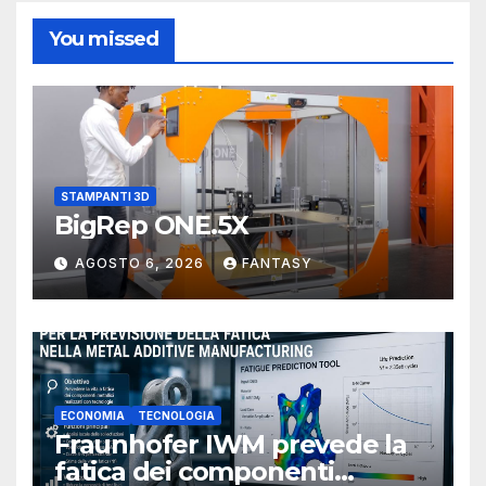
You missed
STAMPANTI 3D
BigRep ONE.5X
AGOSTO 6, 2026
FANTASY
ECONOMIA
TECNOLOGIA
Fraunhofer IWM prevede la
fatica dei componenti