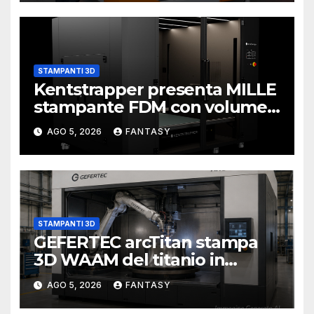
STAMPANTI 3D
Kentstrapper presenta MILLE
stampante FDM con volume
di stampa da un metro cubo
AGO 5, 2026
FANTASY
STAMPANTI 3D
GEFERTEC arcTitan stampa
3D WAAM del titanio in
camera inerte
AGO 5, 2026
FANTASY