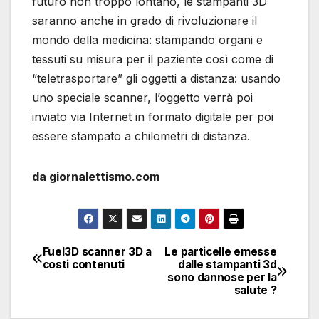
futuro non troppo lontano, le stampanti 3D
saranno anche in grado di rivoluzionare il
mondo della medicina: stampando organi e
tessuti su misura per il paziente così come di
“teletrasportare” gli oggetti a distanza: usando
uno speciale scanner, l’oggetto verrà poi
inviato via Internet in formato digitale per poi
essere stampato a chilometri di distanza.
da giornalettismo.com
Fuel3D scanner 3D a
Le particelle emesse
Navigazione
costi contenuti
dalle stampanti 3d
sono dannose per la
articoli
salute ?