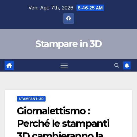
Salta
Ven. Ago 7th, 2026
8:46:26 AM
al
contenuto
Stampare in 3D
STAMPANTI 3D
Giornalettismo :
Perché le stampanti
3D cambieranno la