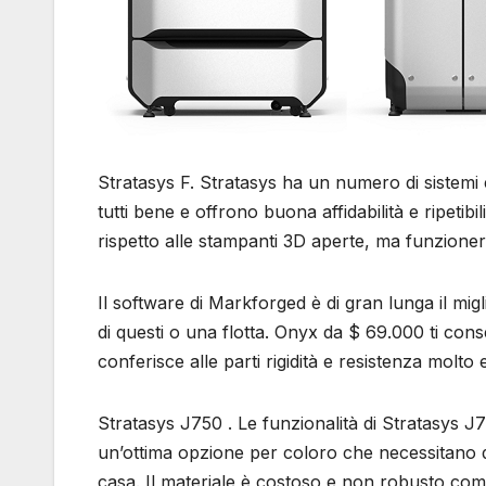
Stratasys F. Stratasys ha un numero di sistemi
tutti bene e offrono buona affidabilità e ripetibil
rispetto alle stampanti 3D aperte, ma funzione
Il software di Markforged è di gran lunga il mi
di questi o una flotta. Onyx da $ 69.000 ti con
conferisce alle parti rigidità e resistenza molto e
Stratasys J750 . Le funzionalità di Stratasys J
un’ottima opzione per coloro che necessitano di 
casa. Il materiale è costoso e non robusto come 