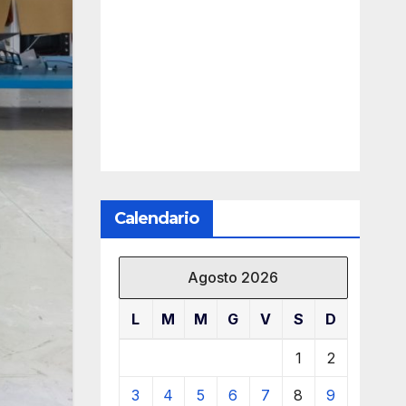
Calendario
Agosto 2026
L
M
M
G
V
S
D
1
2
3
4
5
6
7
8
9