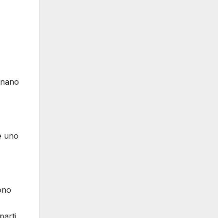
ionano
re uno
dono
parti