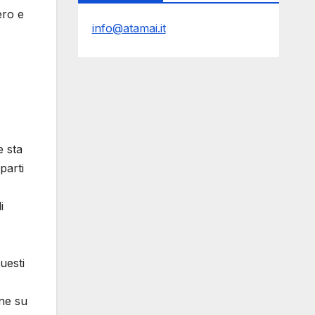
ero e
info@atamai.it
e sta
parti
i
uesti
one su