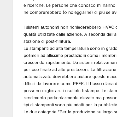
e ricerche. Le persone che conosco mi hanno de
ne comprerebbero (o noleggiarne) di più se ave
I sistemi autonomi non richiederebbero HVAC o al
qualità utilizzate dalle aziende. A seconda dell
stazione di post-finitura.
Le stampanti ad alta temperatura sono in grado
polimeri ad altissime prestazioni come i membr
crescendo rapidamente. Da sistemi relativament
per uso finale ad alte prestazioni. La filtraz
automatizzato dovrebbero aiutare queste macch
difficili da lavorare come PEEK. Il flusso d’aria 
possono migliorare i risultati di stampa. Le s
rendimento particolarmente elevato ma possono 
tipi di stampanti sono più adatti per la pubblicit
Le due categorie “Per la produzione su larga scal