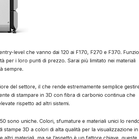
 entry-level che vanno dai 120 ai F170, F270 e F370. Funz
ità per i loro punti di prezzo. Sarai più limitato nei materiali
rà sempre.
gliore del settore, il che rende estremamente semplice gesti
sente di stampare in 3D con fibra di carbonio continua che
levate rispetto ad altri sistemi.
750 sono uniche. Colori, sfumature e materiali unici lo ren
stampe 3D a colori di alta qualità per la visualizzazione in
altri materiali, ma se l’aspetto è un fattore chiave, queste 