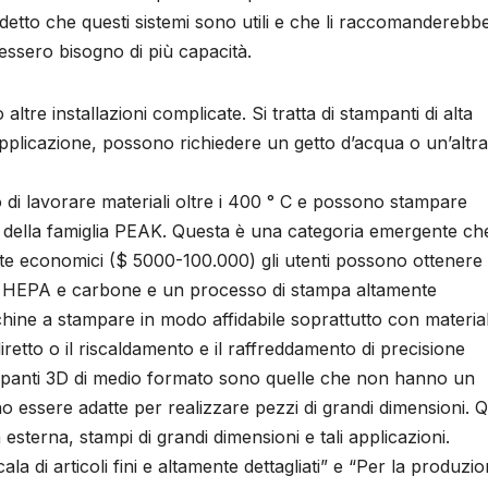
tto che questi sistemi sono utili e che li raccomanderebb
ssero bisogno di più capacità.
tre installazioni complicate. Si tratta di stampanti di alta
’applicazione, possono richiedere un getto d’acqua o un’altra
 di lavorare materiali oltre i 400 ° C e possono stampare
i della famiglia PEAK. Questa è una categoria emergente ch
e economici ($ 5000-100.000) gli utenti possono ottenere 
ione HEPA e carbone e un processo di stampa altamente
ine a stampare in modo affidabile soprattutto con material
diretto o il riscaldamento e il raffreddamento di precisione
tampanti 3D di medio formato sono quelle che non hanno un
essere adatte per realizzare pezzi di grandi dimensioni. Q
à esterna, stampi di grandi dimensioni e tali applicazioni.
a di articoli fini e altamente dettagliati” e “Per la produzi