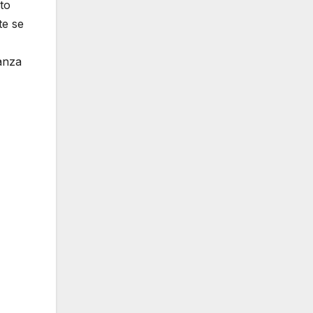
sto
te se
anza