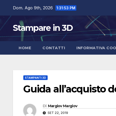
Salta
Dom. Ago 9th, 2026
1:31:55 PM
al
contenuto
Stampare in 3D
HOME
CONTATTI
INFORMATIVA COO
STAMPANTI 3D
Guida all’acquisto d
Di
Margiov Margiov
SET 22, 2019