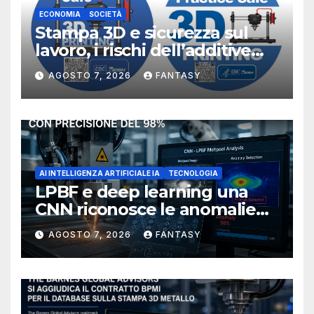
ECONOMIA
SOCIETÀ
Stampa 3D e sicurezza sul
lavoro, i rischi dell’additive
manufacturing secondo
AGOSTO 7, 2026
FANTASY
NIOSH
AI INTELLIGENZA ARTIFICIALE IA
TECNOLOGIA
LPBF e deep learning una
CNN riconosce le anomalie
del bagno di fusione
AGOSTO 7, 2026
FANTASY