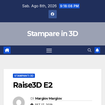
Salta
Sab. Ago 8th, 2026
9:18:09 PM
al
contenuto
Stampare in 3D
STAMPANTI 3D
Raise3D E2
Di
Margiov Margiov
SET 17, 2019