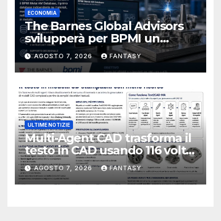
ECONOMIA
The Barnes Global Advisors
svilupperà per BPMI un
database per la stampa 3D
AGOSTO 7, 2026
FANTASY
metallica destinata alla filiera
navale statunitense
ULTIME NOTIZIE
Multi-Agent CAD trasforma il
testo in CAD usando 116 volte
meno token
AGOSTO 7, 2026
FANTASY