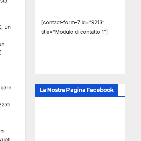
ista
[contact-form-7 id=”9213″
C, un
title=”Modulo di contatto 1″]
un
)
egare
La Nostra Pagina Facebook
zzati
ni
vuoti: