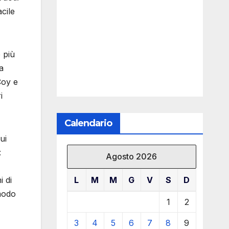
cile
 più
a
Coy e
i
Calendario
ui
:
Agosto 2026
L
M
M
G
V
S
D
i di
modo
1
2
3
4
5
6
7
8
9