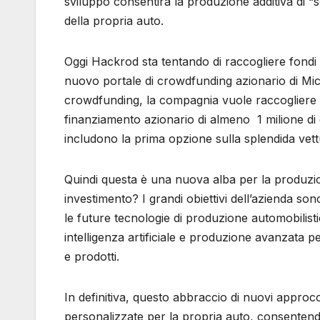
sviluppo consentirà la produzione additiva di “so
della propria auto.
Oggi Hackrod sta tentando di raccogliere fondi 
nuovo portale di crowdfunding azionario di Mi
crowdfunding, la compagnia vuole raccogliere tra
finanziamento azionario di almeno 1 milione di dol
includono la prima opzione sulla splendida vettu
Quindi questa è una nuova alba per la produz
investimento? I grandi obiettivi dell’azienda so
le future tecnologie di produzione automobilist
intelligenza artificiale e produzione avanzata per
e prodotti.
In definitiva, questo abbraccio di nuovi approcc
personalizzate per la propria auto, consentendo 