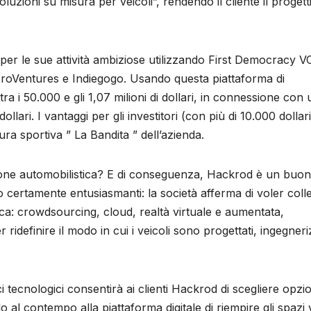
luzioni su misura per veicoli”, rendendo il cliente il progett
per le sue attività ambiziose utilizzando First Democracy V
croVentures e Indiegogo. Usando questa piattaforma di
 i 50.000 e gli 1,07 milioni di dollari, in connessione con 
lari. I vantaggi per gli investitori (con più di 10.000 dollari
ra sportiva ” La Bandita ” dell’azienda.
ione automobilistica? E di conseguenza, Hackrod è un buon
no certamente entusiasmanti: la società afferma di voler coll
ica: crowdsourcing, cloud, realtà virtuale e aumentata,
 ridefinire il modo in cui i veicoli sono progettati, ingegneri
i tecnologici consentirà ai clienti Hackrod di scegliere opzio
al contempo alla piattaforma digitale di riempire gli spazi 