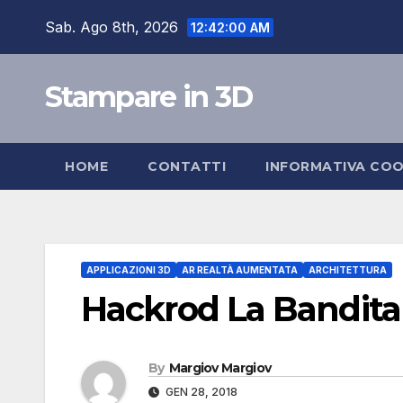
Skip
Sab. Ago 8th, 2026
12:42:01 AM
to
content
Stampare in 3D
HOME
CONTATTI
INFORMATIVA COO
APPLICAZIONI 3D
AR REALTÀ AUMENTATA
ARCHITETTURA
Hackrod La Bandita
By
Margiov Margiov
GEN 28, 2018