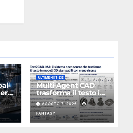
ULTIME NOTIZIE
bal
Multi-Agent CAD
perà
trasforma il testo in
CAD usando 116
AGOSTO 7, 2026
volte meno token
FANTASY
nata
e