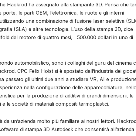
 che Hackrod ha assegnato alla stampante 3D. Pensa che tan
e porte, le parti OEM, l’elettronica, le ruote e gli interni
utilizzando una combinazione di fusione laser selettiva (SL
ografia (SLA) e altre tecnologie. L’uso della stampa 3D, dice
old del motore di quattro mesi, 500.000 dollari in uno di
do automobilistico, sono i colleghi del guru del cinema 
ckrod. CPO Felix Holst si è spostato dall’industria dei giocat
ha passato gli ultimi due anni a studiare VR, AI e produzion
esperienza nella configurazione delle apparecchiature, nell
ristica per la produzione di additivi di grandi dimensioni, le
e le società di materiali compositi termoplastici.
à da un’azienda molto più familiare ai nostri lettori. Hackro
 software di stampa 3D Autodesk che consentirà all’azienda