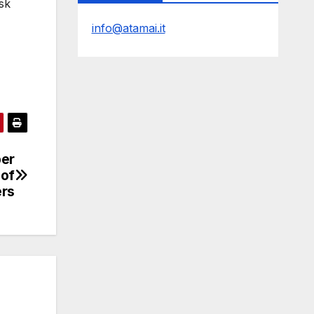
esk
info@atamai.it
per
 of
ers