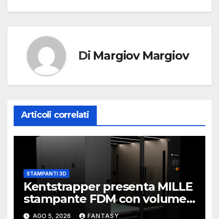
Di
Margiov Margiov
Articoli correlati
STAMPANTI 3D
Kentstrapper presenta MILLE
stampante FDM con volume
di stampa da un metro cubo
AGO 5, 2026
FANTASY