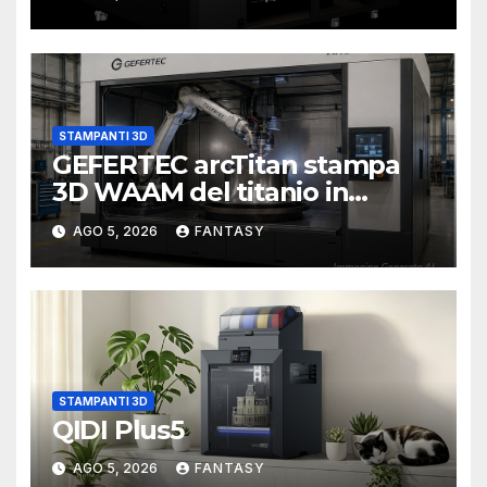
STAMPANTI 3D
GEFERTEC arcTitan stampa
3D WAAM del titanio in
camera inerte
AGO 5, 2026
FANTASY
STAMPANTI 3D
QIDI Plus5
AGO 5, 2026
FANTASY