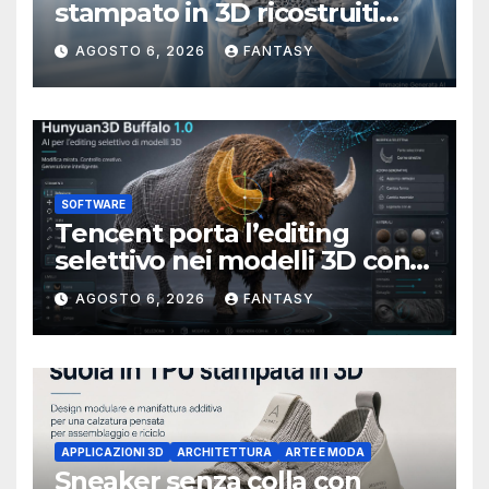
stampato in 3D ricostruiti
sterno e costole dopo un
AGOSTO 6, 2026
FANTASY
tumore raro
SOFTWARE
Tencent porta l’editing
selettivo nei modelli 3D con
Hunyuan3D-Buffalo 1.0
AGOSTO 6, 2026
FANTASY
APPLICAZIONI 3D
ARCHITETTURA
ARTE E MODA
Sneaker senza colla con