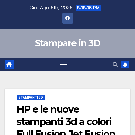
Salta
Gio. Ago 6th, 2026
8:18:16 PM
al
contenuto
Stampare in 3D
STAMPANTI 3D
HP e le nuove
stampanti 3d a colori
Full Fusion Jet Fusion