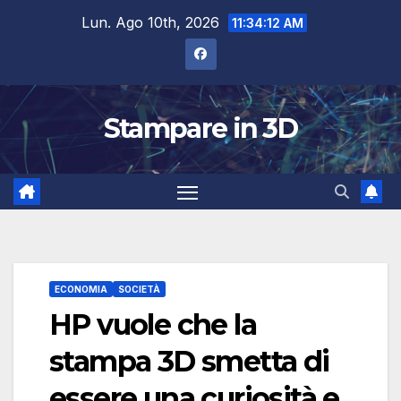
Salta
Lun. Ago 10th, 2026
11:34:13 AM
al
contenuto
Stampare in 3D
ECONOMIA
SOCIETÀ
HP vuole che la
stampa 3D smetta di
essere una curiosità e