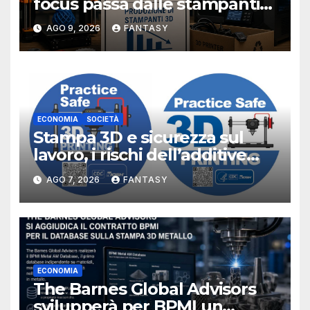
focus passa dalle stampanti
3D alla stampa UV?
AGO 9, 2026
FANTASY
ECONOMIA
SOCIETÀ
Stampa 3D e sicurezza sul
lavoro, i rischi dell’additive
manufacturing secondo
AGO 7, 2026
FANTASY
NIOSH
ECONOMIA
The Barnes Global Advisors
svilupperà per BPMI un