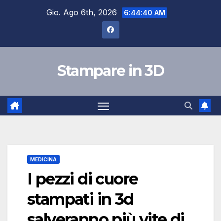
Salta
Gio. Ago 6th, 2026
6:44:41 AM
al
contenuto
Stampare in 3D
MEDICINA
I pezzi di cuore
stampati in 3d
salveranno più vite di