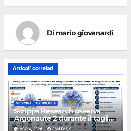
Di
mario giovanardi
Articoli correlati
MEDICINA
TECNOLOGIA
Scripps Research osserva
Argonaute 2 durante il taglio
dell’RNA e apre nuove
AGO 4, 2026
FANTASY