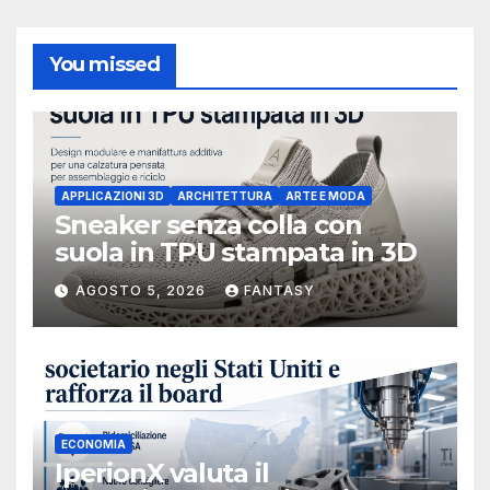
You missed
APPLICAZIONI 3D
ARCHITETTURA
ARTE E MODA
Sneaker senza colla con
suola in TPU stampata in 3D
AGOSTO 5, 2026
FANTASY
ECONOMIA
IperionX valuta il