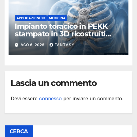
APPLICAZIONI 3D
MEDICINA
Impianto toracico in PEKK
stampato in 3D ricostruiti
sterno e costole dopo un
AGO 6, 2026
FANTASY
tumore raro
Lascia un commento
Devi essere
connesso
per inviare un commento.
CERCA