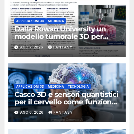
APPLICAZIONI 3D
MEDICINA
Dalla Rowan University un
modello tumorale 3D per
studiare il dialogo tra cancro
AGO 7, 2026
FANTASY
e cellule staminali
APPLICAZIONI 3D
MEDICINA
TECNOLOGIA
Casco 3D e sensori quantistici
per il cervello come funziona
l’OPM-MEG
AGO 6, 2026
FANTASY