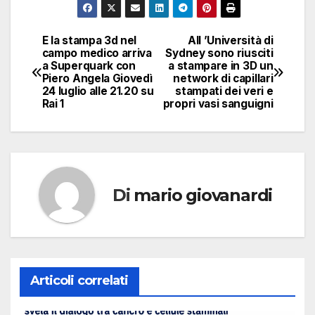
E la stampa 3d nel
All ’Università di
Navigazione
campo medico arriva
Sydney sono riusciti
a Superquark con
a stampare in 3D un
articoli
Piero Angela Giovedì
network di capillari
24 luglio alle 21.20 su
stampati dei veri e
Rai 1
propri vasi sanguigni
Di
mario giovanardi
Articoli correlati