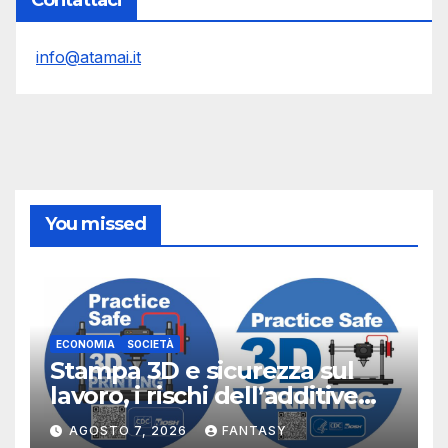
info@atamai.it
You missed
ECONOMIA
SOCIETÀ
Stampa 3D e sicurezza sul
lavoro, i rischi dell’additive
manufacturing secondo
AGOSTO 7, 2026
FANTASY
NIOSH