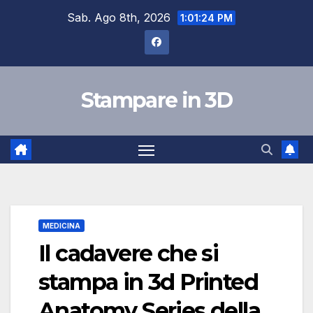
Salta
Sab. Ago 8th, 2026
1:01:24 PM
al
contenuto
Stampare in 3D
MEDICINA
Il cadavere che si
stampa in 3d Printed
Anatomy Series della