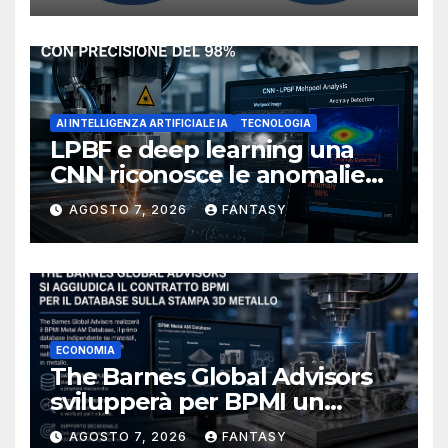
AI INTELLIGENZA ARTIFICIALE IA
TECNOLOGIA
LPBF e deep learning una
CNN riconosce le anomalie
del bagno di fusione
AGOSTO 7, 2026
FANTASY
ECONOMIA
The Barnes Global Advisors
svilupperà per BPMI un
database per la stampa 3D
AGOSTO 7, 2026
FANTASY