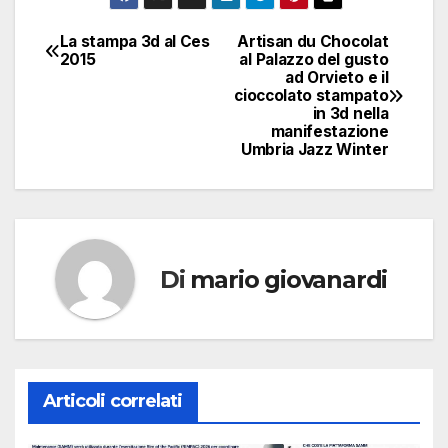
La stampa 3d al Ces
Artisan du Chocolat
Navigazione
2015
al Palazzo del gusto
ad Orvieto e il
articoli
cioccolato stampato
in 3d nella
manifestazione
Umbria Jazz Winter
Di
mario giovanardi
Articoli correlati