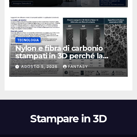
TECNOLOGIA
Nylon e fibra di carbonio
stampati in 3D perché la
resistenza agli urti dipende
AGOSTO 5, 2026
FANTASY
dal processo
Stampare in 3D