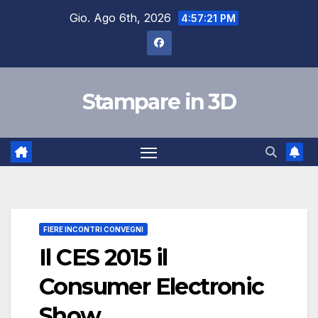
Salta
Gio. Ago 6th, 2026
4:57:22 PM
al
contenuto
Stampare in 3D
FIERE INCONTRI CONVEGNI
Il CES 2015 il
Consumer Electronic
Show