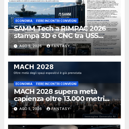
ECONOMIA
FIERE INCONTRI CONVEGNI
SAMM Tech a RIMPAC 2026
stampa 3D e CNC tra USS
Essex e Schofield Barracks
AGO 5, 2026
FANTASY
ECONOMIA
FIERE INCONTRI CONVEGNI
MACH 2028 supera metà
capienza oltre 13.000 metri
quadrati già prenotati
AGO 5, 2026
FANTASY