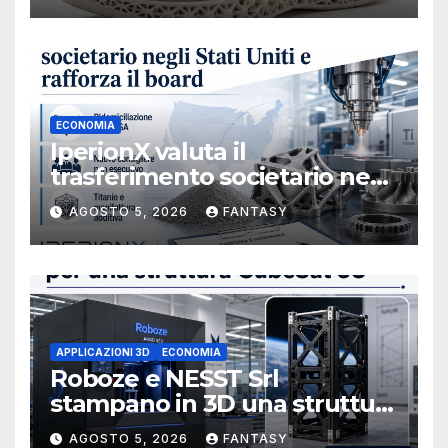
ECONOMIA
IperionX valuta il
trasferimento societario negli
Stati Uniti e rafforza il board,
AGOSTO 5, 2026
FANTASY
ha nominato Michael J.
Loparco amministratore
indipendente non esecutivo
APPLICAZIONI 3D
ECONOMIA
Roboze e NESST Srl
stampano in 3D una struttura
CubeSat 3U in Carbon PEEK
AGOSTO 5, 2026
FANTASY