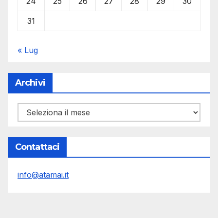
24
25
26
27
28
29
30
31
« Lug
Archivi
Archivi
Contattaci
info@atamai.it