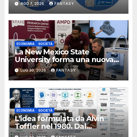
manufacturing secondo
AGO 7, 2026
FANTASY
NIOSH
ECONOMIA
SOCIETÀ
La New Mexico State
University forma una nuova
classe di docenti sulla stampa
LUG 30, 2026
FANTASY
3D
ECONOMIA
SOCIETÀ
L’idea formulata da Alvin
Toffler nel 1980. Dal
consumatore al prosumer,