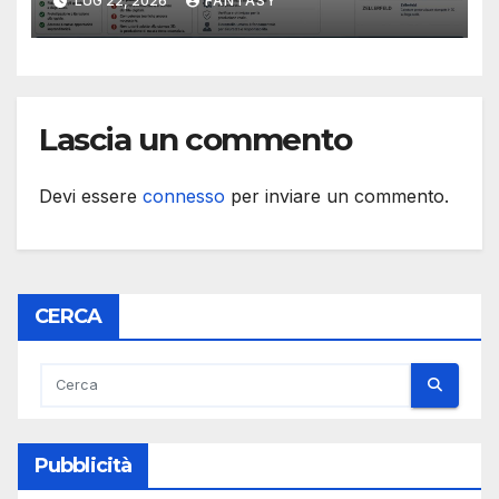
LUG 22, 2026
FANTASY
come intelligenza artificiale e
stampa 3D possono cambiare
la produzione personale
Lascia un commento
Devi essere
connesso
per inviare un commento.
CERCA
Pubblicità