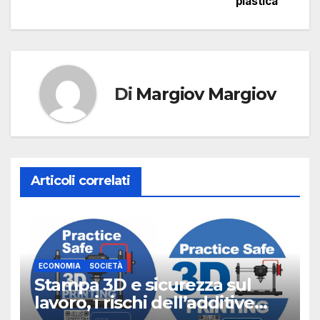
plastica
Di
Margiov Margiov
Articoli correlati
ECONOMIA
SOCIETÀ
Stampa 3D e sicurezza sul
lavoro, i rischi dell’additive