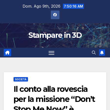
Salta
Dom. Ago 9th, 2026
7:50:17 AM
al
contenuto
Stampare in 3D
SOCIETÀ
Il conto alla rovescia
per la missione “Don’t
Stop Me Now” è