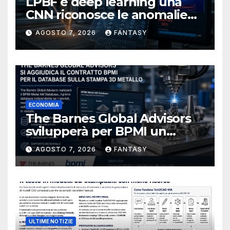
LPBF e deep learning una
CNN riconosce le anomalie
del bagno di fusione
AGOSTO 7, 2026
FANTASY
ECONOMIA
The Barnes Global Advisors
svilupperà per BPMI un
database per la stampa 3D
AGOSTO 7, 2026
FANTASY
metallica destinata alla filiera
navale statunitense
ULTIME NOTIZIE