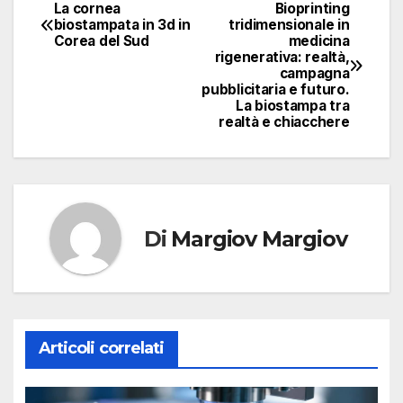
La cornea
Bioprinting
Navigazione
biostampata in 3d in
tridimensionale in
Corea del Sud
medicina
articoli
rigenerativa: realtà,
campagna
pubblicitaria e futuro.
La biostampa tra
realtà e chiacchere
Di
Margiov Margiov
Articoli correlati