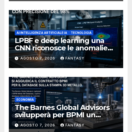
AI INTELLIGENZA ARTIFICIALE IA
TECNOLOGIA
LPBF e deep learning una
CNN riconosce le anomalie
del bagno di fusione
AGOSTO 7, 2026
FANTASY
ECONOMIA
The Barnes Global Advisors
svilupperà per BPMI un
database per la stampa 3D
AGOSTO 7, 2026
FANTASY
metallica destinata alla filiera