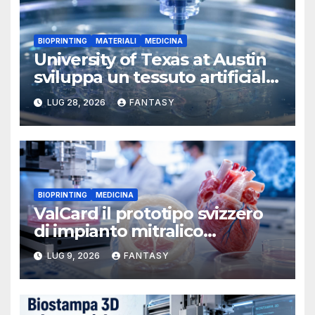
BIOPRINTING
MATERIALI
MEDICINA
University of Texas at Austin
sviluppa un tessuto artificiale
stampabile in 3D che imita le
LUG 28, 2026
FANTASY
membrane dei tessuti
BIOPRINTING
MEDICINA
ValCard il prototipo svizzero
di impianto mitralico
stampato in 3D per la
LUG 9, 2026
FANTASY
chirurgia pediatrica