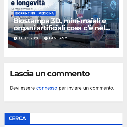
BIOPRINTING
MEDICINA
Biostampa 3D, mini-maiali e
organi artificiali cosa c’è nel
programma russo sulla
LUG 1, 2026
FANTASY
longevità
Lascia un commento
Devi essere
connesso
per inviare un commento.
CERCA