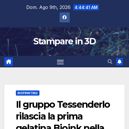
Salta
Dom. Ago 9th, 2026
4:44:42 AM
al
contenuto
Stampare in 3D
BIOPRINTING
Il gruppo Tessenderlo
rilascia la prima
gelatina Bioink nella