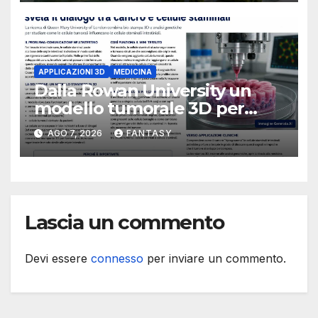
APPLICAZIONI 3D
MEDICINA
Dalla Rowan University un
modello tumorale 3D per
studiare il dialogo tra cancro
AGO 7, 2026
FANTASY
e cellule staminali
Lascia un commento
Devi essere
connesso
per inviare un commento.