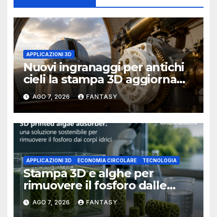
APPLICAZIONI 3D
Nuovi ingranaggi per antichi
cieli la stampa 3D aggiorna
un osservatorio del 1930 della
AGO 7, 2026
FANTASY
University of Arkansas at
Little Rock
APPLICAZIONI 3D
ECONOMIA CIRCOLARE
TECNOLOGIA
Stampa 3D e alghe per
rimuovere il fosforo dalle
acque il progetto della
AGO 7, 2026
FANTASY
Florida Atlantic University