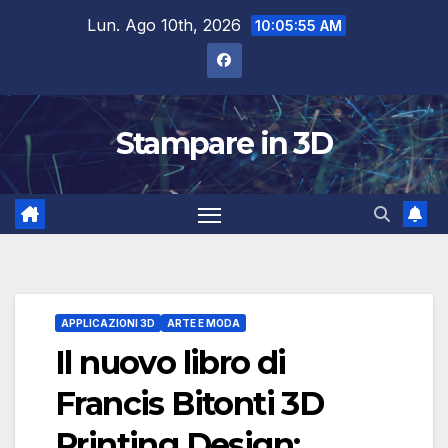
Salta
Lun. Ago 10th, 2026
10:05:56 AM
al
contenuto
Stampare in 3D
APPLICAZIONI 3D
ARTE E MODA
Il nuovo libro di
Francis Bitonti 3D
Printing Design: