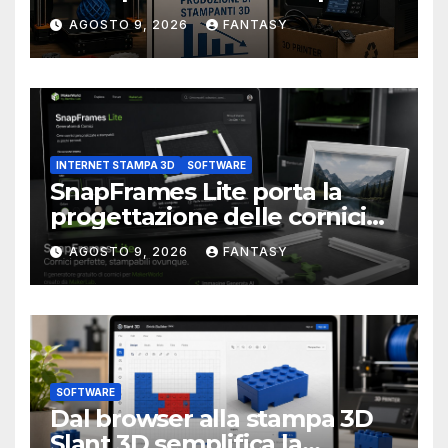
3D alla stampa UV?
AGOSTO 9, 2026
FANTASY
INTERNET STAMPA 3D
SOFTWARE
SnapFrames Lite porta la
progettazione delle cornici
personalizzate direttamente
AGOSTO 9, 2026
FANTASY
nel browser
SOFTWARE
Dal browser alla stampa 3D
Slant 3D semplifica la