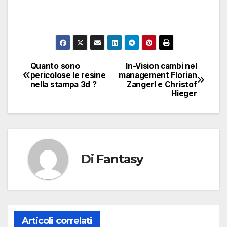
Quanto sono
In-Vision cambi nel
Navigazione
pericolose le resine
management Florian
nella stampa 3d ?
Zangerl e Christof
articoli
Hieger
Di
Fantasy
Articoli correlati