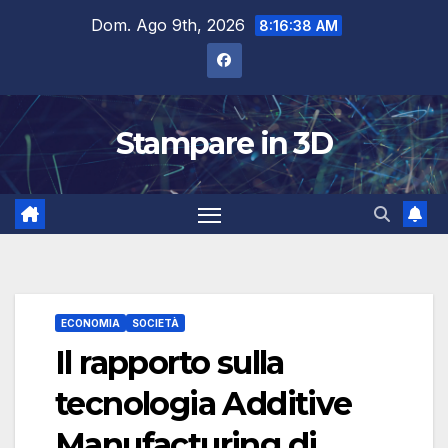
Salta
Dom. Ago 9th, 2026
8:16:39 AM
al
contenuto
Stampare in 3D
ECONOMIA
SOCIETÀ
Il rapporto sulla
tecnologia Additive
Manufacturing di