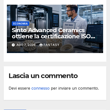
navale statunitense
ECONOMIA
Sinto Advanced Ceramics
ottiene la certificazione ISO
9001 per la stampa 3D di
AGO 7, 2026
FANTASY
ceramiche tecniche
Lascia un commento
Devi essere
connesso
per inviare un commento.