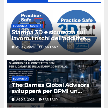
ECONOMIA
SOCIETÀ
Stampa 3D e sicurezza sul
lavoro, i rischi dell’additive
manufacturing secondo
AGO 7, 2026
FANTASY
NIOSH
ECONOMIA
The Barnes Global Advisors
svilupperà per BPMI un
database per la stampa 3D
AGO 7, 2026
FANTASY
metallica destinata alla filiera