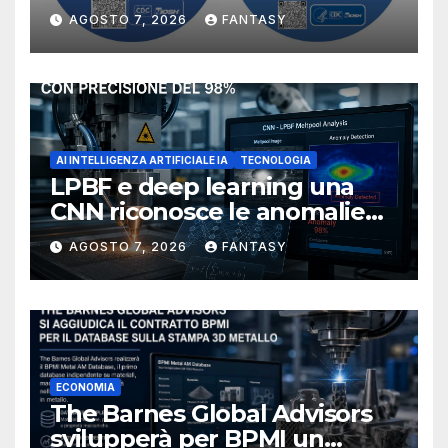
manufacturing secondo
AGOSTO 7, 2026
FANTASY
NIOSH
AI INTELLIGENZA ARTIFICIALE IA
TECNOLOGIA
LPBF e deep learning una
CNN riconosce le anomalie
del bagno di fusione
AGOSTO 7, 2026
FANTASY
ECONOMIA
The Barnes Global Advisors
svilupperà per BPMI un