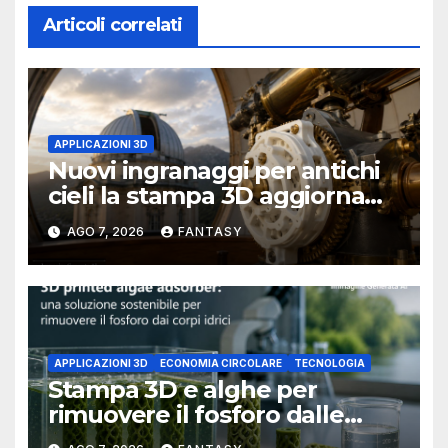
Articoli correlati
APPLICAZIONI 3D
Nuovi ingranaggi per antichi
cieli la stampa 3D aggiorna
un osservatorio del 1930 della
AGO 7, 2026
FANTASY
University of Arkansas at
Little Rock
APPLICAZIONI 3D
ECONOMIA CIRCOLARE
TECNOLOGIA
Stampa 3D e alghe per
rimuovere il fosforo dalle
acque il progetto della