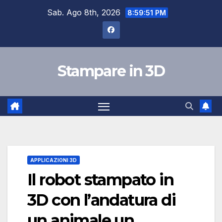
Salta
Sab. Ago 8th, 2026
8:59:52 PM
al
contenuto
Stampare in 3D
APPLICAZIONI 3D
Il robot stampato in
3D con l’andatura di
un animale un