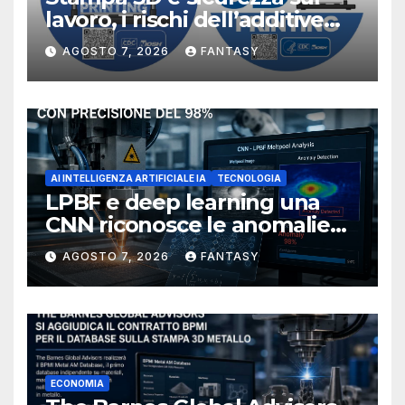
lavoro, i rischi dell’additive
manufacturing secondo
AGOSTO 7, 2026
FANTASY
NIOSH
AI INTELLIGENZA ARTIFICIALE IA
TECNOLOGIA
LPBF e deep learning una
CNN riconosce le anomalie
del bagno di fusione
AGOSTO 7, 2026
FANTASY
ECONOMIA