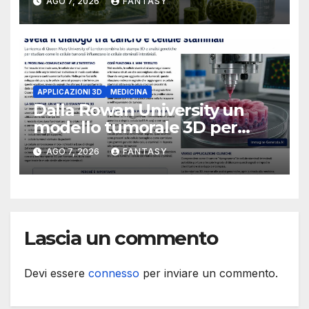
AGO 7, 2026
FANTASY
Florida Atlantic University
APPLICAZIONI 3D
MEDICINA
Dalla Rowan University un
modello tumorale 3D per
studiare il dialogo tra cancro
AGO 7, 2026
FANTASY
e cellule staminali
Lascia un commento
Devi essere
connesso
per inviare un commento.