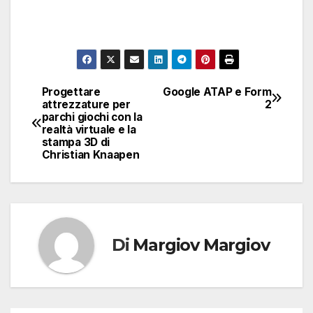
Progettare
Google ATAP e Form
Navigazione
attrezzature per
2
parchi giochi con la
articoli
realtà virtuale e la
stampa 3D di
Christian Knaapen
Di
Margiov Margiov