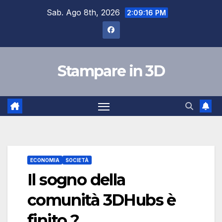
Salta
Sab. Ago 8th, 2026
2:09:17 PM
al
contenuto
Stampare in 3D
ECONOMIA
SOCIETÀ
Il sogno della
comunità 3DHubs è
finito ?