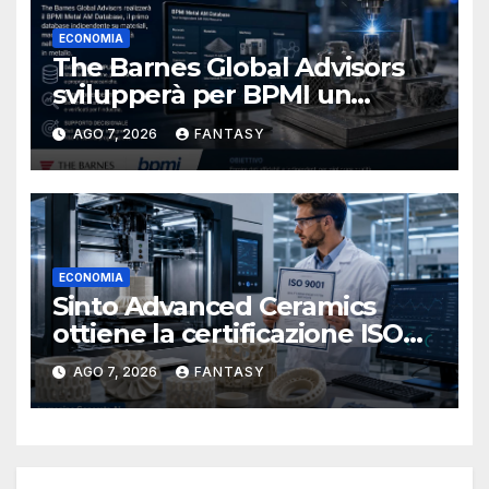
ECONOMIA
The Barnes Global Advisors
svilupperà per BPMI un
database per la stampa 3D
AGO 7, 2026
FANTASY
metallica destinata alla filiera
navale statunitense
ECONOMIA
Sinto Advanced Ceramics
ottiene la certificazione ISO
9001 per la stampa 3D di
AGO 7, 2026
FANTASY
ceramiche tecniche