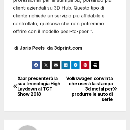
clienti aziendali su 3D Hub. Questo tipo di
cliente richiede un servizio più affidabile e
controllato, qualcosa che non potremmo
offrire con il modello peer-to-peer “.
di Joris Peels da 3dprint.com
Xaar presenterà la
Volkswagen convinta
Navigazione
sua tecnologia High
che userà la stampa
Laydown al TCT
3d metal per
articoli
Show 2018
produrre le auto di
serie