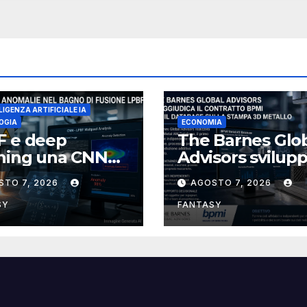
LIGENZA ARTIFICIALE IA
OGIA
ECONOMIA
F e deep
The Barnes Glo
rning una CNN
Advisors svilup
nosce le
per BPMI un
STO 7, 2026
AGOSTO 7, 2026
malie del bagno
database per la
usione
stampa 3D
SY
FANTASY
metallica desti
alla filiera naval
statunitense