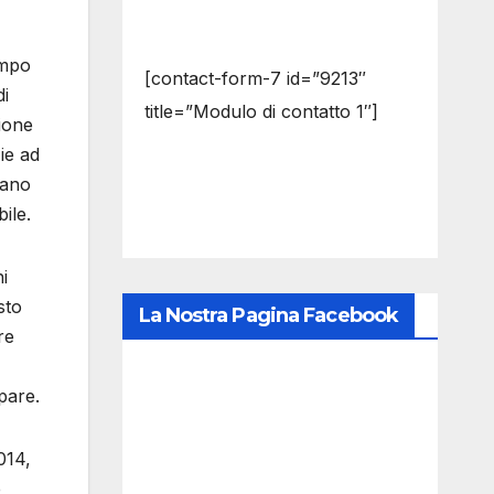
empo
[contact-form-7 id=”9213″
di
title=”Modulo di contatto 1″]
ione
ie ad
rano
ile.
hi
sto
La Nostra Pagina Facebook
are
pare.
014,
e