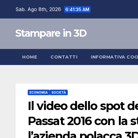
Skip
Sab. Ago 8th, 2026
6:41:36 AM
to
content
Stampare in 3D
HOME
CONTATTI
INFORMATIVA COO
ECONOMIA
SOCIETÀ
Il video dello spot
Passat 2016 con la 
l’azienda polacca 