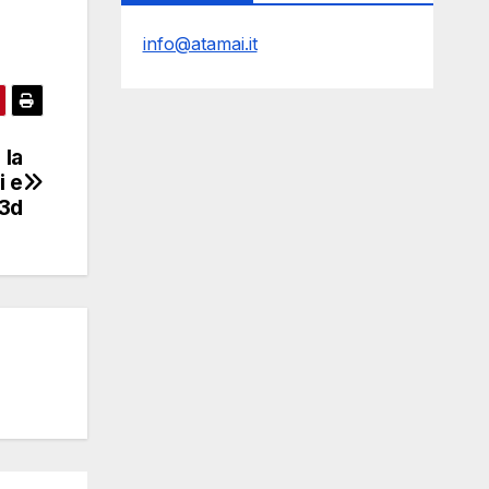
info@atamai.it
 la
i e
 3d