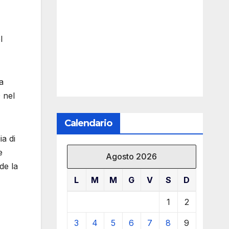
l
a
 nel
Calendario
ia di
e
Agosto 2026
de la
L
M
M
G
V
S
D
1
2
3
4
5
6
7
8
9