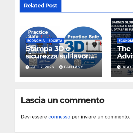
Related Post
ECONOMIA
SOCIETÀ
ECONOM
Stampa 3D e
The 
sicurezza sul lavoro,
Advi
i rischi dell’additive
per 
AGO 7, 2026
FANTASY
AGO 7
manufacturing
data
secondo NIOSH
sta
meta
alla 
Lascia un commento
stat
Devi essere
connesso
per inviare un commento.