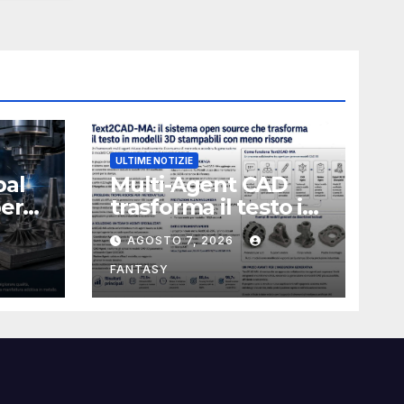
ULTIME NOTIZIE
bal
Multi-Agent CAD
perà
trasforma il testo in
CAD usando 116
AGOSTO 7, 2026
volte meno token
FANTASY
nata
e