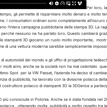
Per loro, la
 tempo, gli permette di risparmiare molto denaro e molto t
ione. I consumatori ordinari sono completamente all’oscuro 
o l’intera campagna pubblicitaria della stampa 3D. La rag
, perché nessuno ne ha parlato loro. Questo cambierà graz
 le stampanti 3D giocano un ruolo molto importante, most
zione di una vettura moderna sarebbe semplicemente impossib
di automobili del mondo e gli uffici di progettazione tedesc
r molti anni, anche se la società non ha mai ostentato que
ultimo Spot per la VW Passat, l’azienda ha deciso di cambi
zia di pubblicità, ha lavorato con la divisione polacca della
il costruttore polacco di stampanti 3D la 3DGence a parteci
 più conosciute in Polonia. Anche se è stata fondata nel 2
 polacca , ottenendo molta pubblicità e molto rispetto tra l