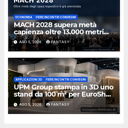
ECONOMIA
FIERE INCONTRI CONVEGNI
MACH 2028 supera metà
capienza oltre 13.000 metri
quadrati già prenotati
AGO 5, 2026
FANTASY
APPLICAZIONI 3D
FIERE INCONTRI CONVEGNI
UPM Group stampa in 3D uno
stand da 100 m² per EuroShop
2026
AGO 5, 2026
FANTASY