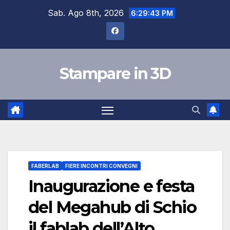
Salta
Sab. Ago 8th, 2026
6:29:44 PM
al
contenuto
Stampare in 3D
FABERLAB
FIERE INCONTRI CONVEGNI
Inaugurazione e festa
del Megahub di Schio
il fablab dell’Alto