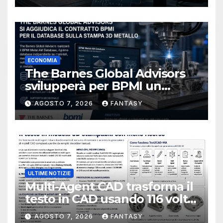
ECONOMIA
The Barnes Global Advisors
svilupperà per BPMI un
database per la stampa 3D
AGOSTO 7, 2026
FANTASY
metallica destinata alla filiera
navale statunitense
ULTIME NOTIZIE
Multi-Agent CAD trasforma il
testo in CAD usando 116 volte
meno token
AGOSTO 7, 2026
FANTASY