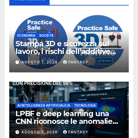
ECONOMIA
SOCIETÀ
Stampa 3D e sicurezza sul
lavoro, i rischi dell’additive
manufacturing secondo
AGOSTO 7, 2026
FANTASY
NIOSH
AI INTELLIGENZA ARTIFICIALE IA
TECNOLOGIA
LPBF e deep learning una
CNN riconosce le anomalie
del bagno di fusione
AGOSTO 7, 2026
FANTASY