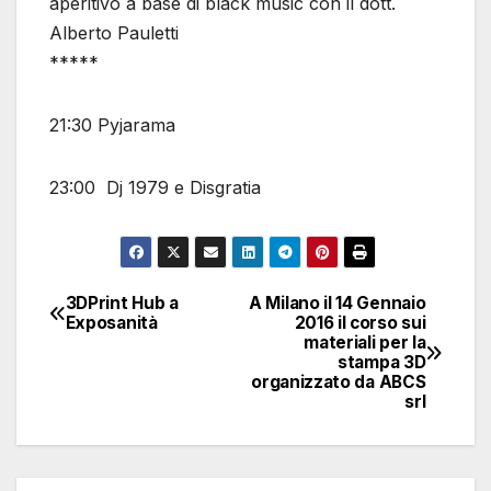
aperitivo a base di black music con il dott.
Alberto Pauletti
*****
21:30 Pyjarama
23:00 Dj 1979 e Disgratia
3DPrint Hub a
A Milano il 14 Gennaio
Navigazione
Exposanità
2016 il corso sui
materiali per la
articoli
stampa 3D
organizzato da ABCS
srl