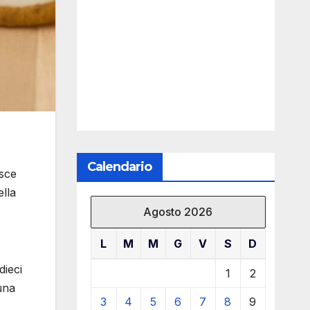
Calendario
isce
ella
Agosto 2026
L
M
M
G
V
S
D
dieci
1
2
 una
3
4
5
6
7
8
9