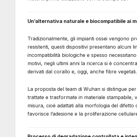
Un’alternativa naturale e biocompatibile ai ma
Tradizionalmente, gli impianti ossei vengono pro
resistenti, questi dispositivi presentano alcuni l
incompatibilità biologiche e spesso necessitan
motivi, negli ultimi anni la ricerca si è concentr
derivati dal corallo e, oggi, anche fibre vegetali.
La proposta del team di Wuhan si distingue per l
trattate e trasformate in materiale stampabile, 
misura, cioè adattati alla morfologia del difett
favorisce l’adesione e la proliferazione cellula
Processo di degradazione controllata e inte