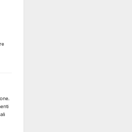
re
ione.
enti
ali