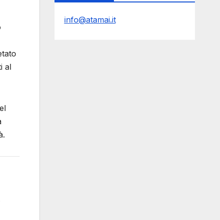
info@atamai.it
o
etato
i al
el
a
à.
.