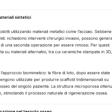
teriali sintetici
dotti utilizzando materiali metallici come l’acciaio. Sebbene
imiti: richiedono interventi chirurgici invasivi, possono gener
o di una seconda operazione per essere rimossi. Per questi
ata su materiali alternativi, tra cui ceramiche stampate in 3D,
’approccio biomimetico: le fibre di loto, dopo essere state
vengono utilizzate per produrre scaffold tridimensionali su
o osseo del singolo paziente. La struttura microporosa otten
re, stimolando il processo naturale di rigenerazione ossea.
grazione nel tessuto osseo