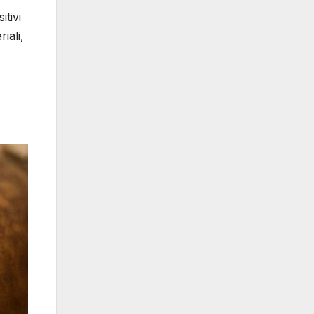
tivi
iali,