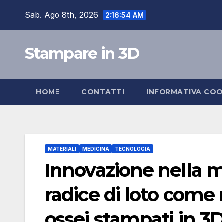
Skip
Sab. Ago 8th, 2026
2:16:55 AM
to
content
Stampare in 3D
HOME
CONTATTI
INFORMATIVA COO
MATERIALI
MEDICINA
TECNOLOGIA
Innovazione nella me
radice di loto come
ossei stampati in 3