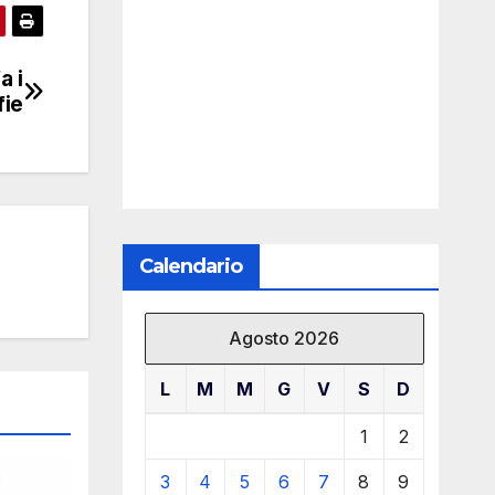
a i
fie
Calendario
Agosto 2026
L
M
M
G
V
S
D
1
2
3
4
5
6
7
8
9