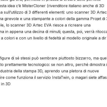
esta idea c’è MisterCloner (rivenditore italiano anche di 3D
sa sull’utilizzo di 3 differenti elementi: uno scanner 3D Arte
orma girevole e una stampante a colori della gamma Projet di
vole, lo scanner 3D Artec EVA riesce a ricreare una
ona in appena una decina di minuti; questa, poi, verrà ritocc
olori e con un livello di fedeltà al modello originale a dir
 figure di sé stessi può sembrare piuttosto bizzarro, ma que
ello prettamente tecnologico: se non altro, perché dimostra i
industria della stampa 3D, aprendo una pletora di nuove
prire come funziona il servizio InstaTwin, o magari siete affas
 in 3D