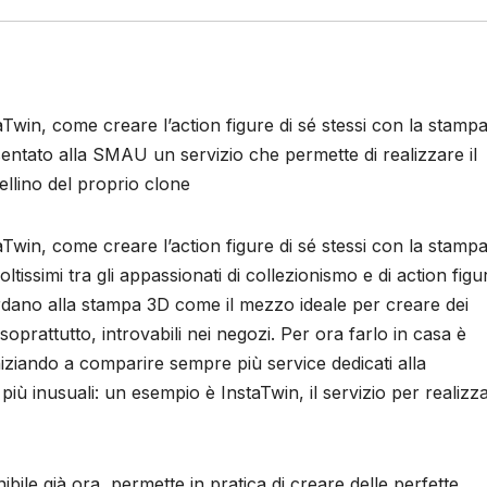
aTwin, come creare l’action figure di sé stessi con la stamp
entato alla SMAU un servizio che permette di realizzare il
llino del proprio clone
aTwin, come creare l’action figure di sé stessi con la stamp
oltissimi tra gli appassionati di collezionismo e di action figu
dano alla stampa 3D come il mezzo ideale per creare dei
oprattutto, introvabili nei negozi. Per ora farlo in casa è
niziando a comparire sempre più service dedicati alla
 più inusuali: un esempio è InstaTwin, il servizio per realizz
ile già ora, permette in pratica di creare delle perfette