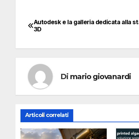
Autodesk e la galleria dedicata alla 
Navigazione
3D
articoli
Di
mario giovanardi
Articoli correlati