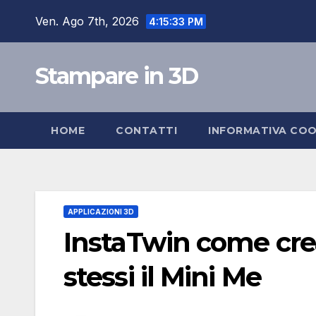
Salta
Ven. Ago 7th, 2026
4:15:34 PM
al
contenuto
Stampare in 3D
HOME
CONTATTI
INFORMATIVA COO
APPLICAZIONI 3D
InstaTwin come crear
stessi il Mini Me