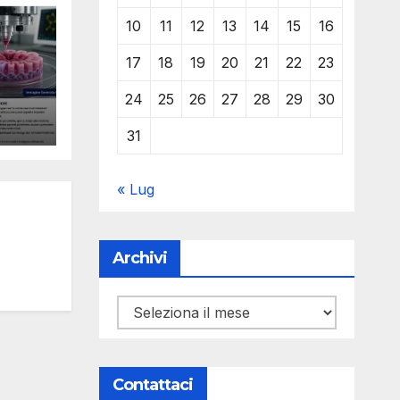
10
11
12
13
14
15
16
17
18
19
20
21
22
23
24
25
26
27
28
29
30
le
Y
l
31
ro e
« Lug
Archivi
Archivi
Contattaci