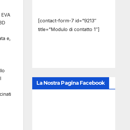
c EVA
[contact-form-7 id=”9213″
 3D
title=”Modulo di contatto 1″]
ata e,
llo
l
La Nostra Pagina Facebook
cinati