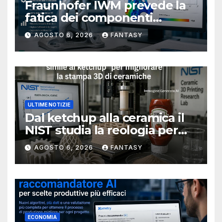
Fraunhofer IWM prevede la
fatica dei componenti
metallici stampati in 3D
AGOSTO 6, 2026
FANTASY
ULTIME NOTIZIE
Dal ketchup alla ceramica il
NIST studia la reologia per
rendere più affidabile la
AGOSTO 6, 2026
FANTASY
stampa 3D
ECONOMIA