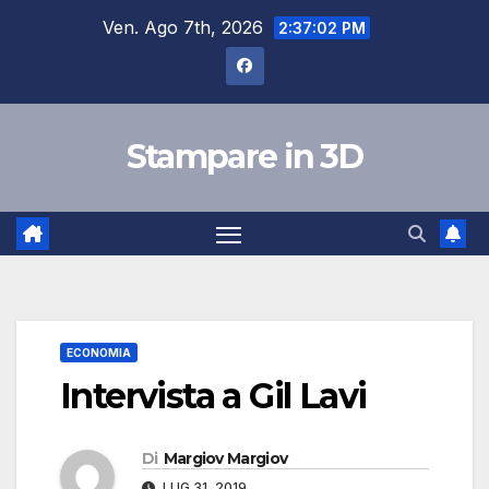
Salta
Ven. Ago 7th, 2026
2:37:02 PM
al
contenuto
Stampare in 3D
ECONOMIA
Intervista a Gil Lavi
Di
Margiov Margiov
LUG 31, 2019