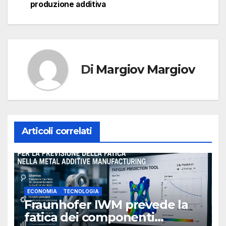
produzione additiva
articoli
Di
Margiov Margiov
Articoli correlati
ECONOMIA
TECNOLOGIA
Fraunhofer IWM prevede la
fatica dei componenti