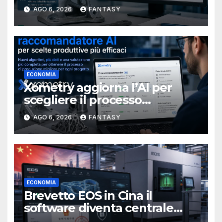
metallici stampati in 3D
AGO 6, 2026
FANTASY
ECONOMIA
Xometry aggiorna l’AI per
scegliere il processo
produttivo più adatto
AGO 6, 2026
FANTASY
ECONOMIA
Brevetto EOS in Cina il
software diventa centrale
nella stampa 3D industriale