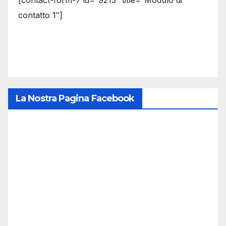
[contact-form-7 id=”9213″ title=”Modulo di
contatto 1″]
La Nostra Pagina Facebook