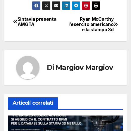
Sintavia presenta
Ryan McCarthy
Navigazione
AMGTA
l’esercito americano
e la stampa 3d
articoli
Di
Margiov Margiov
Articoli correlati