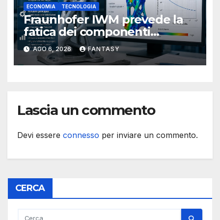
ECONOMIA
TECNOLOGIA
Fraunhofer IWM prevede la
fatica dei componenti
metallici stampati in 3D
AGO 6, 2026
FANTASY
Lascia un commento
Devi essere
connesso
per inviare un commento.
CERCA