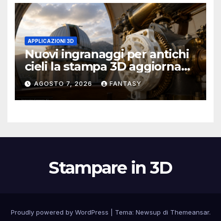
APPLICAZIONI 3D
Nuovi ingranaggi per antichi
cieli la stampa 3D aggiorna
un osservatorio del 1930 della
AGOSTO 7, 2026
FANTASY
University of Arkansas at
Little Rock
Stampare in 3D
Proudly powered by WordPress
|
Tema:
Newsup
di
Themeansar
.