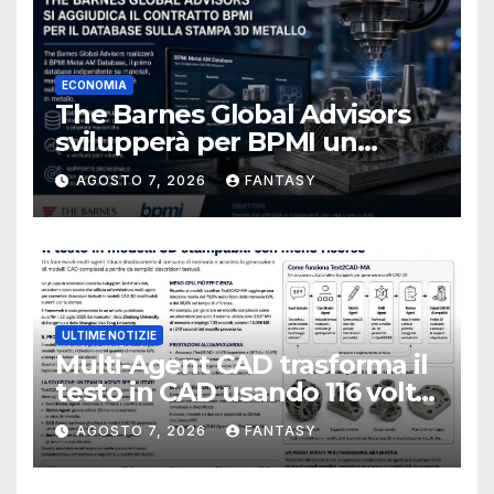
ECONOMIA
The Barnes Global Advisors
svilupperà per BPMI un
database per la stampa 3D
AGOSTO 7, 2026
FANTASY
metallica destinata alla filiera
navale statunitense
ULTIME NOTIZIE
Multi-Agent CAD trasforma il
testo in CAD usando 116 volte
meno token
AGOSTO 7, 2026
FANTASY