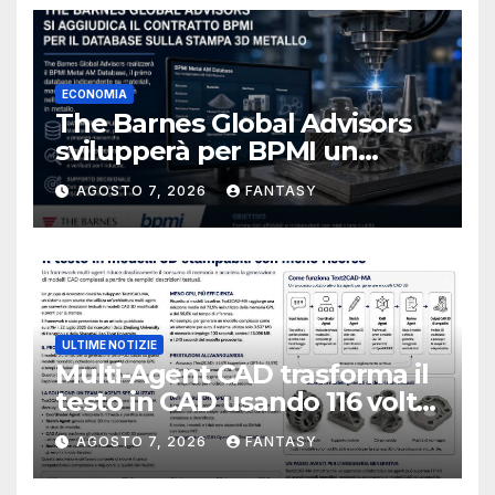
ECONOMIA
The Barnes Global Advisors
svilupperà per BPMI un
database per la stampa 3D
AGOSTO 7, 2026
FANTASY
metallica destinata alla filiera
navale statunitense
ULTIME NOTIZIE
Multi-Agent CAD trasforma il
testo in CAD usando 116 volte
meno token
AGOSTO 7, 2026
FANTASY