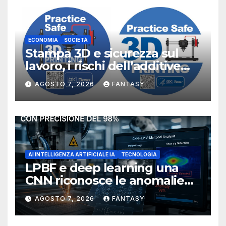
ECONOMIA
SOCIETÀ
Stampa 3D e sicurezza sul
lavoro, i rischi dell’additive
manufacturing secondo
AGOSTO 7, 2026
FANTASY
NIOSH
AI INTELLIGENZA ARTIFICIALE IA
TECNOLOGIA
LPBF e deep learning una
CNN riconosce le anomalie
del bagno di fusione
AGOSTO 7, 2026
FANTASY