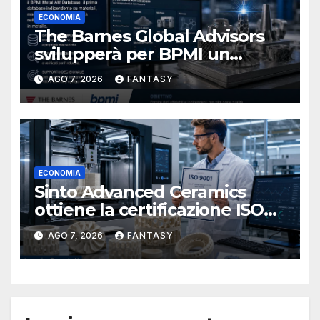
ECONOMIA
The Barnes Global Advisors
svilupperà per BPMI un
database per la stampa 3D
AGO 7, 2026
FANTASY
metallica destinata alla filiera
navale statunitense
ECONOMIA
Sinto Advanced Ceramics
ottiene la certificazione ISO
9001 per la stampa 3D di
AGO 7, 2026
FANTASY
ceramiche tecniche