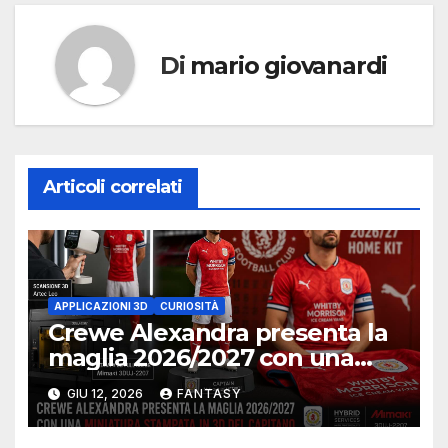
Di
mario giovanardi
Articoli correlati
APPLICAZIONI 3D
CURIOSITÀ
Crewe Alexandra presenta la
maglia 2026/2027 con una
miniatura 3D del capitano
GIU 12, 2026
FANTASY