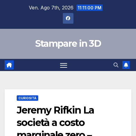
Salta
Ven. Ago 7th, 2026
11:11:01 PM
al
contenuto
Stampare in 3D
CURIOSITÀ
Jeremy Rifkin La
società a costo
marginale zero –