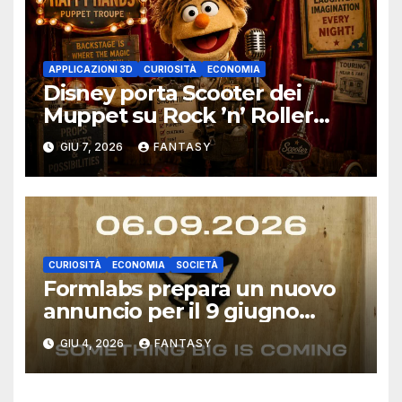
APPLICAZIONI 3D
CURIOSITÀ
ECONOMIA
Disney porta Scooter dei
Muppet su Rock ’n’ Roller
Coaster con una scocca
GIU 7, 2026
FANTASY
stampata in 3D
CURIOSITÀ
ECONOMIA
SOCIETÀ
Formlabs prepara un nuovo
annuncio per il 9 giugno
2026: il teaser parla di un
GIU 4, 2026
FANTASY
prodotto “big”