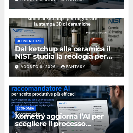
ULTIME NOTIZIE
Dal ketchup alla ceramica il
NIST studia la reologia per
rendere più affidabile la
AGOSTO 6, 2026
FANTASY
stampa 3D
ECONOMIA
Xometry aggiorna l’AI per
scegliere il processo
produttivo più adatto