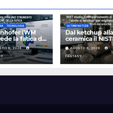
IA
TECNOLOGIA
ULTIME NOTIZIE
unhofer IWM
Dal ketchup all
ede la fatica dei
ceramica il NIST
ponenti
studia la reolog
STO 6, 2026
AGOSTO 6, 2026
llici stampati in
per rendere più
affidabile la st
SY
FANTASY
3D