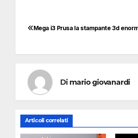
Mega i3 Prusa la stampante 3d enor
Navigazione
articoli
Di
mario giovanardi
Articoli correlati