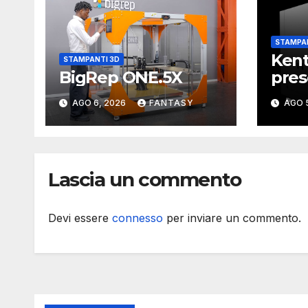
STAMPAN
Kent
STAMPANTI 3D
BigRep ONE.5X
pres
sta
AGO 6, 2026
FANTASY
AGO 
con 
stam
met
Lascia un commento
Devi essere
connesso
per inviare un commento.