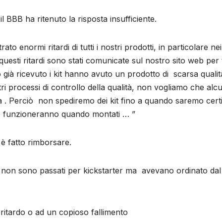
l BBB ha ritenuto la risposta insufficiente.
 enormi ritardi di tutti i nostri prodotti, in particolare nei 
uesti ritardi sono stati comunicate sul nostro sito web per tu
o già ricevuto i kit hanno avuto un prodotto di scarsa qualit
 processi di controllo della qualità, non vogliamo che alc
ità . Perciò non spediremo dei kit fino a quando saremo cert
che funzioneranno quando montati … ”
i è fatto rimborsare.
e non sono passati per kickstarter ma avevano ordinato dal 
 ritardo o ad un copioso fallimento