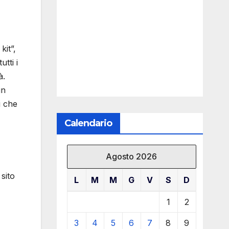
kit”,
tti i
à.
un
i che
Calendario
Agosto 2026
sito
L
M
M
G
V
S
D
1
2
3
4
5
6
7
8
9