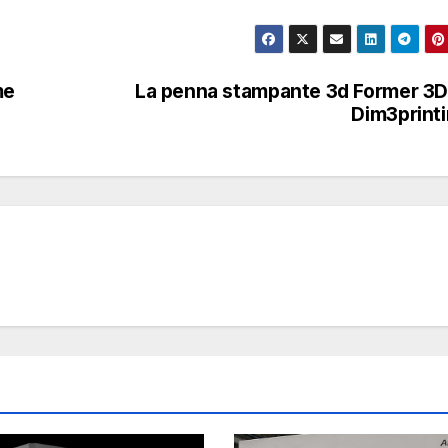
me
La penna stampante 3d Former 3D
Dim3print