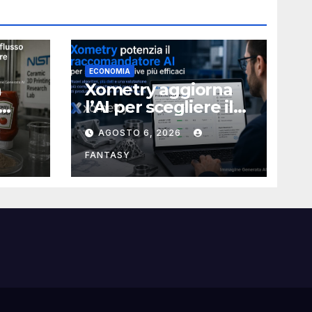
ECONOMIA
a
Xometry aggiorna
l’AI per scegliere il
ia
processo produttivo
AGOSTO 6, 2026
più adatto
ampa
FANTASY