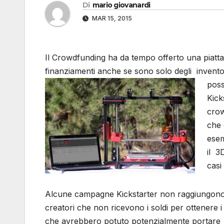
Di
mario giovanardi
MAR 15, 2015
Il Crowdfunding ha da tempo offerto una piatta
finanziamenti anche se sono solo degli inventor
poss
Kick
crow
che 
esem
il 3
casi
Alcune campagne Kickstarter non raggiungono i
creatori che non ricevono i soldi per ottenere i 
che avrebbero potuto potenzialmente portare le