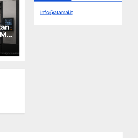
info@atamai.it
tan
AM
Y