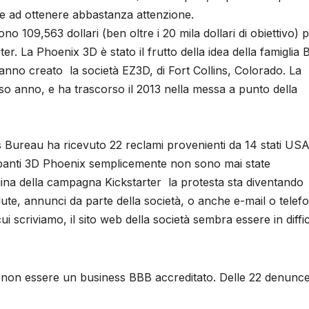
ce ad ottenere abbastanza attenzione.
o 109,563 dollari (ben oltre i 20 mila dollari di obiettivo) 
r. La Phoenix 3D è stato il frutto della idea della famiglia
 hanno creato la società EZ3D, di Fort Collins, Colorado. La
so anno, e ha trascorso il 2013 nella messa a punto della
s Bureau ha ricevuto 22 reclami provenienti da 14 stati USA
panti 3D Phoenix semplicemente non sono mai state
ina della campagna Kickstarter la protesta sta diventando
ute, annunci da parte della società, o anche e-mail o telef
ui scriviamo, il sito web della società sembra essere in diffi
 non essere un business BBB accreditato. Delle 22 denunce