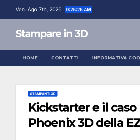
Salta
Ven. Ago 7th, 2026
9:25:26 AM
al
contenuto
Stampare in 3D
HOME
CONTATTI
INFORMATIVA COO
STAMPANTI 3D
Kickstarter e il cas
Phoenix 3D della E