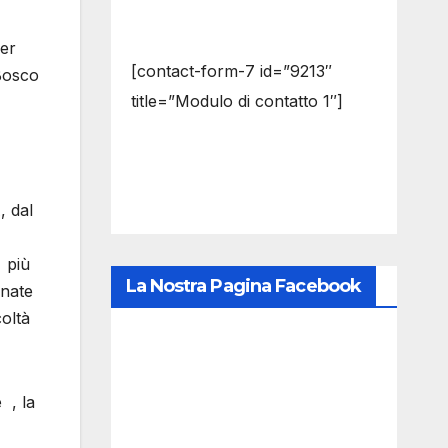
per
[contact-form-7 id=”9213″
 Bosco
title=”Modulo di contatto 1″]
, dal
 più
La Nostra Pagina Facebook
onate
coltà
 , la