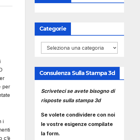
Categorie
Categorie
i
D
Consulenza Sulla Stampa 3d
er
e per
Scriveteci se avete bisogno di
ntate
risposte sulla stampa 3d
Se volete condividere con noi
 i
le vostre esigenze compilate
nenti
la form.
o c’è