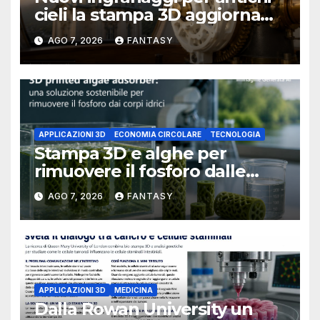
cieli la stampa 3D aggiorna
un osservatorio del 1930 della
AGO 7, 2026
FANTASY
University of Arkansas at
Little Rock
APPLICAZIONI 3D
ECONOMIA CIRCOLARE
TECNOLOGIA
Stampa 3D e alghe per
rimuovere il fosforo dalle
acque il progetto della
AGO 7, 2026
FANTASY
Florida Atlantic University
APPLICAZIONI 3D
MEDICINA
Dalla Rowan University un