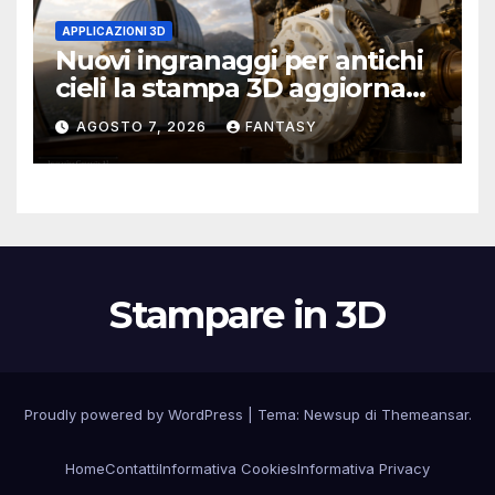
APPLICAZIONI 3D
Nuovi ingranaggi per antichi
cieli la stampa 3D aggiorna
un osservatorio del 1930 della
AGOSTO 7, 2026
FANTASY
University of Arkansas at
Little Rock
Stampare in 3D
Proudly powered by WordPress
|
Tema:
Newsup
di
Themeansar
.
Home
Contatti
Informativa Cookies
Informativa Privacy