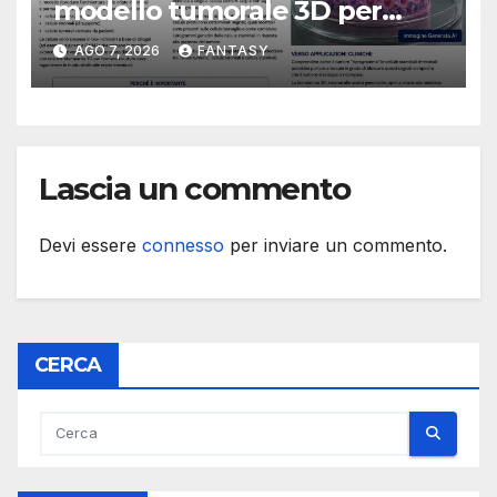
modello tumorale 3D per
studiare il dialogo tra cancro
AGO 7, 2026
FANTASY
e cellule staminali
Lascia un commento
Devi essere
connesso
per inviare un commento.
CERCA