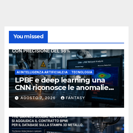
You missed
AI INTELLIGENZA ARTIFICIALE IA
TECNOLOGIA
LPBF e deep learning una
CNN riconosce le anomalie
del bagno di fusione
AGOSTO 7, 2026
FANTASY