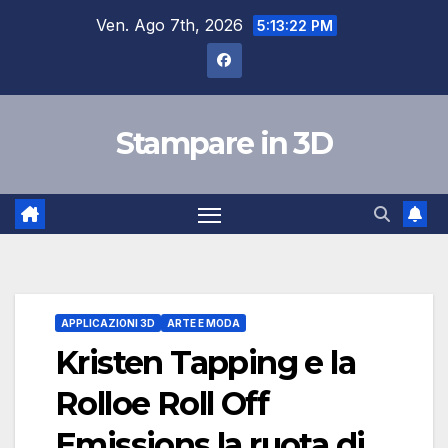
Salta
Ven. Ago 7th, 2026
5:13:23 PM
al
contenuto
Stampare in 3D
APPLICAZIONI 3D
ARTE E MODA
Kristen Tapping e la
Rolloe Roll Off
Emissions la ruota di