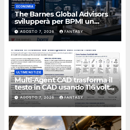
ECONOMIA
The Barnes Global Advisors
svilupperà per BPMI un
database per la stampa 3D
AGOSTO 7, 2026
FANTASY
metallica destinata alla filiera
navale statunitense
ULTIME NOTIZIE
Multi-Agent CAD trasforma il
testo in CAD usando 116 volte
meno token
AGOSTO 7, 2026
FANTASY