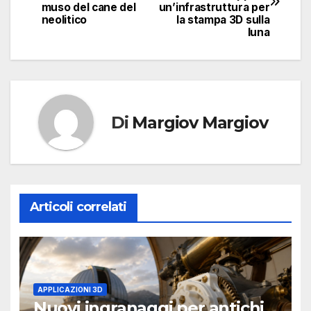
articoli
muso del cane del
un’infrastruttura per
neolitico
la stampa 3D sulla
luna
Di
Margiov Margiov
Articoli correlati
APPLICAZIONI 3D
Nuovi ingranaggi per antichi