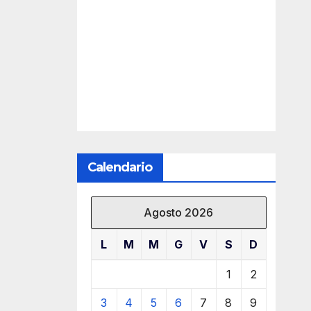
Calendario
Agosto 2026
L
M
M
G
V
S
D
1
2
3
4
5
6
7
8
9