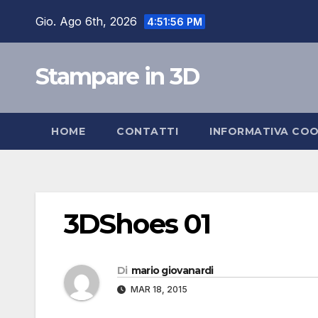
Salta
Gio. Ago 6th, 2026
4:51:57 PM
al
contenuto
Stampare in 3D
HOME
CONTATTI
INFORMATIVA COO
3DShoes 01
Di
mario giovanardi
MAR 18, 2015