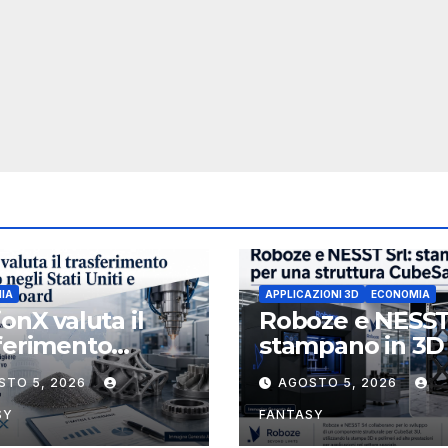
IA
APPLICAZIONI 3D
ECONOMIA
ionX valuta il
Roboze e NESST
ferimento
stampano in 3D
etario negli Stati
struttura CubeS
STO 5, 2026
AGOSTO 5, 2026
 e rafforza il
3U in Carbon P
d, ha nominato
SY
FANTASY
ael J. Loparco