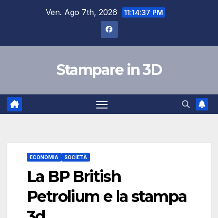
Salta
Ven. Ago 7th, 2026
11:14:38 PM
al
contenuto
Stampare in 3D
ECONOMIA
SOCIETÀ
La BP British
Petrolium e la stampa
3d