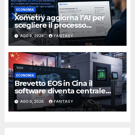
ECONOMIA
Xometry aggiorna l’AI per
scegliere il processo
produttivo più adatto
AGO 6, 2026
FANTASY
ECONOMIA
Brevetto EOS in Cina il
software diventa centrale
nella stampa 3D industriale
AGO 6, 2026
FANTASY