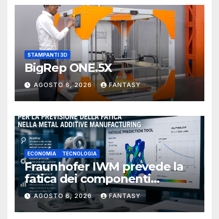
STAMPANTI 3D
BigRep ONE.5X
AGOSTO 6, 2026
FANTASY
ECONOMIA
TECNOLOGIA
Fraunhofer IWM prevede la
fatica dei componenti
metallici stampati in 3D
AGOSTO 6, 2026
FANTASY