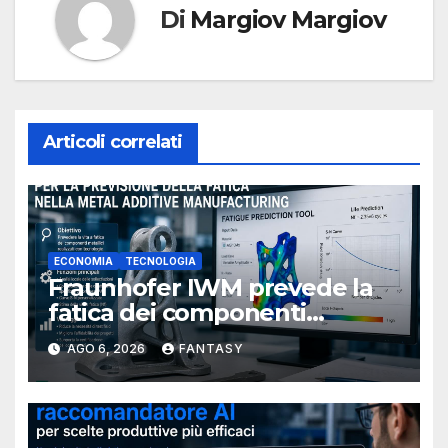
Di
Margiov Margiov
Articoli correlati
ECONOMIA
TECNOLOGIA
Fraunhofer IWM prevede la
fatica dei componenti
metallici stampati in 3D
AGO 6, 2026
FANTASY