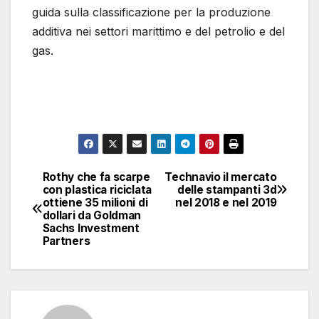
guida sulla classificazione per la produzione
additiva nei settori marittimo e del petrolio e del
gas.
Rothy che fa scarpe
Technavio il mercato
Navigazione
con plastica riciclata
delle stampanti 3d
ottiene 35 milioni di
nel 2018 e nel 2019
articoli
dollari da Goldman
Sachs Investment
Partners