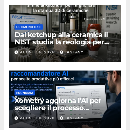
ULTIME NOTIZIE
Dal ketchup alla ceramica il
NIST studia la reologia per
rendere più affidabile la
AGOSTO 6, 2026
FANTASY
stampa 3D
ECONOMIA
Xometry aggiorna l’AI per
scegliere il processo
produttivo più adatto
AGOSTO 6, 2026
FANTASY