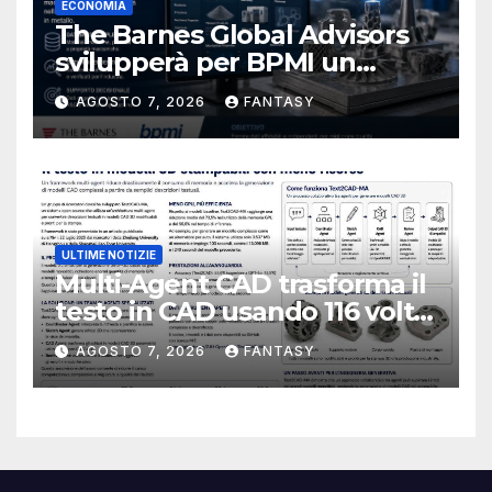
ECONOMIA
The Barnes Global Advisors
svilupperà per BPMI un
database per la stampa 3D
AGOSTO 7, 2026
FANTASY
metallica destinata alla filiera
navale statunitense
ULTIME NOTIZIE
Multi-Agent CAD trasforma il
testo in CAD usando 116 volte
meno token
AGOSTO 7, 2026
FANTASY