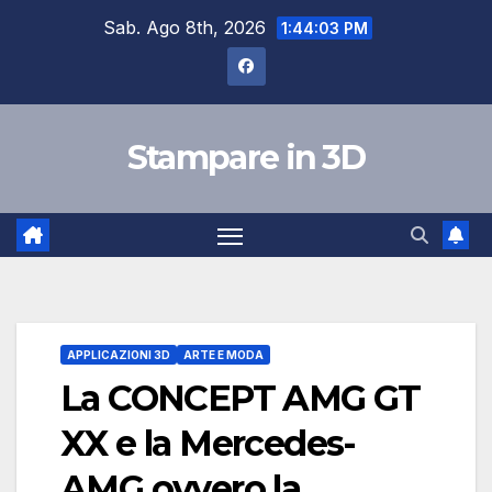
Salta
Sab. Ago 8th, 2026
1:44:04 PM
al
contenuto
Stampare in 3D
APPLICAZIONI 3D
ARTE E MODA
La CONCEPT AMG GT
XX e la Mercedes-
AMG ovvero la