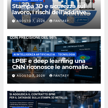
Stampa 3D e sicurezza sul
lavoro, i rischi dell’additive
manufacturing secondo
AGOSTO 7, 2026
FANTASY
NIOSH
AI INTELLIGENZA ARTIFICIALE IA
TECNOLOGIA
LPBF e deep learning una
CNN riconosce le anomalie
del bagno di fusione
AGOSTO 7, 2026
FANTASY