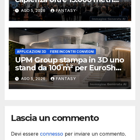
quadrati già prenotati
AGO 5, 2026
FANTASY
APPLICAZIONI 3D
FIERE INCONTRI CONVEGNI
UPM Group stampa in 3D uno
stand da 100 m² per EuroShop
2026
AGO 5, 2026
FANTASY
Lascia un commento
Devi essere
connesso
per inviare un commento.