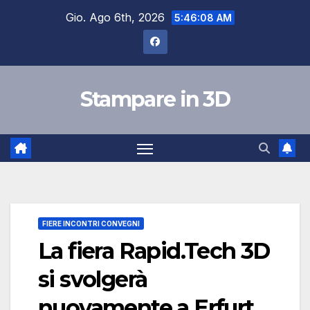
Salta
Gio. Ago 6th, 2026
5:46:09 AM
al
contenuto
Stampare in 3D
FIERE INCONTRI CONVEGNI
La fiera Rapid.Tech 3D
si svolgerà
nuovamente a Erfurt