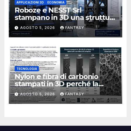
APPLICAZIONI 3D
ECONOMIA
Roboze e NESST Srl
stampano in 3D una struttura
CubeSat 3U in Carbon PEEK
AGOSTO 5, 2026
FANTASY
TECNOLOGIA
Nylon e fibra di carbonio
stampati in 3D perché la
resistenza agli urti dipende
AGOSTO 5, 2026
FANTASY
dal processo