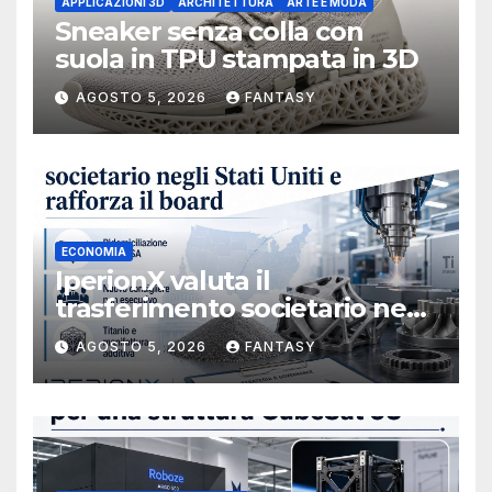
APPLICAZIONI 3D
ARCHITETTURA
ARTE E MODA
Sneaker senza colla con
suola in TPU stampata in 3D
AGOSTO 5, 2026
FANTASY
ECONOMIA
IperionX valuta il
trasferimento societario negli
Stati Uniti e rafforza il board,
AGOSTO 5, 2026
FANTASY
ha nominato Michael J.
Loparco amministratore
indipendente non esecutivo