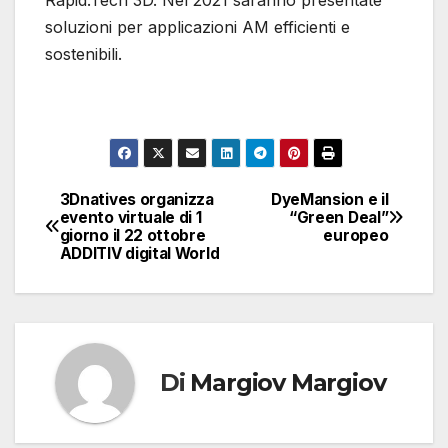
Rapid.Tech 3D. Nel 2021 saranno presentate
soluzioni per applicazioni AM efficienti e
sostenibili.
3Dnatives organizza
DyeMansion e il
Navigazione
evento virtuale di 1
“Green Deal”
giorno il 22 ottobre
europeo
articoli
ADDITIV digital World
Di
Margiov Margiov