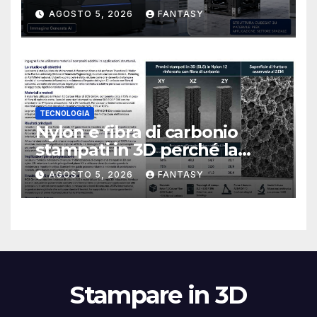
CubeSat 3U in Carbon PEEK
AGOSTO 5, 2026
FANTASY
TECNOLOGIA
Nylon e fibra di carbonio
stampati in 3D perché la
resistenza agli urti dipende
AGOSTO 5, 2026
FANTASY
dal processo
Stampare in 3D