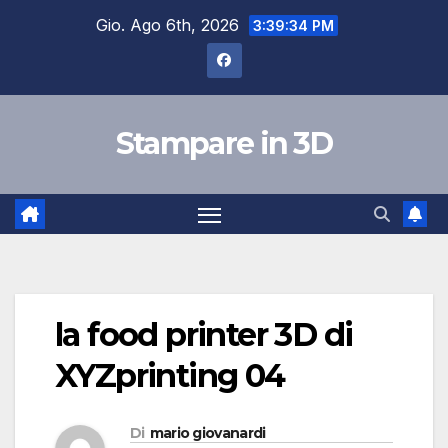
Salta
Gio. Ago 6th, 2026
3:39:34 PM
al
contenuto
Stampare in 3D
la food printer 3D di
XYZprinting 04
Di
mario giovanardi