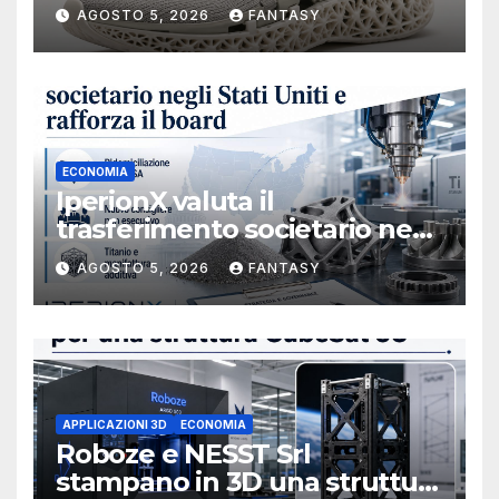
AGOSTO 5, 2026
FANTASY
ECONOMIA
IperionX valuta il
trasferimento societario negli
Stati Uniti e rafforza il board,
AGOSTO 5, 2026
FANTASY
ha nominato Michael J.
Loparco amministratore
indipendente non esecutivo
APPLICAZIONI 3D
ECONOMIA
Roboze e NESST Srl
stampano in 3D una struttura