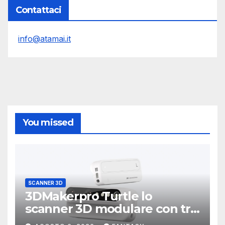
Contattaci
info@atamai.it
You missed
SCANNER 3D
3DMakerpro Turtle lo
scanner 3D modulare con tre
testine intercambiabili