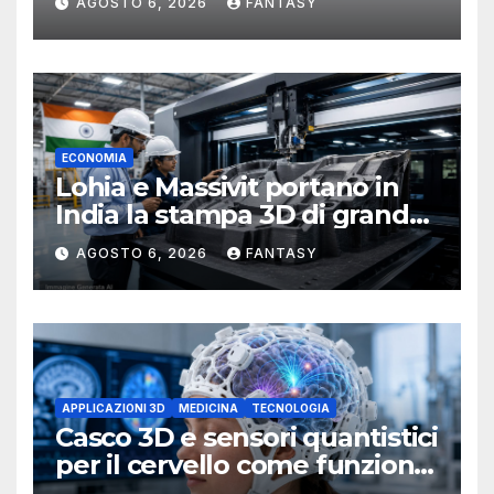
AGOSTO 6, 2026
FANTASY
ECONOMIA
Lohia e Massivit portano in
India la stampa 3D di grande
formato per i compositi
AGOSTO 6, 2026
FANTASY
APPLICAZIONI 3D
MEDICINA
TECNOLOGIA
Casco 3D e sensori quantistici
per il cervello come funziona
l’OPM-MEG