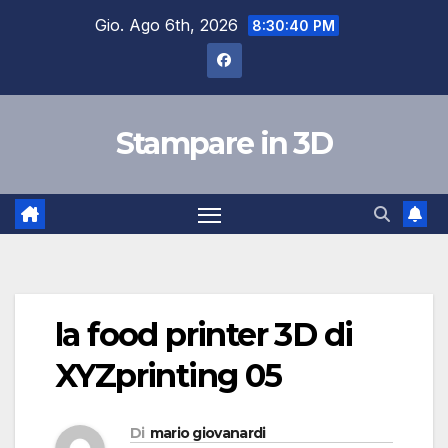
Salta
Gio. Ago 6th, 2026
8:30:41 PM
al
contenuto
Stampare in 3D
la food printer 3D di
XYZprinting 05
Di
mario giovanardi