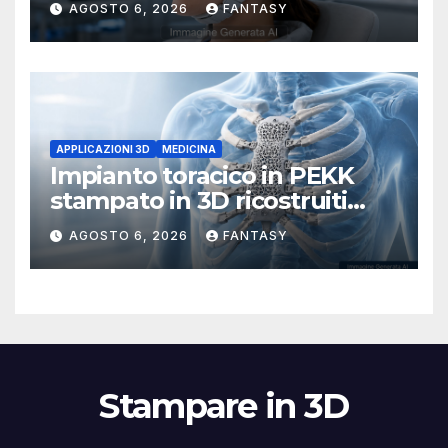
AGOSTO 6, 2026
FANTASY
APPLICAZIONI 3D
MEDICINA
Impianto toracico in PEKK
stampato in 3D ricostruiti
sterno e costole dopo un
AGOSTO 6, 2026
FANTASY
tumore raro
Stampare in 3D