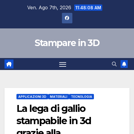
Salta
Ven. Ago 7th, 2026
11:48:09 AM
al
contenuto
Stampare in 3D
APPLICAZIONI 3D
MATERIALI
TECNOLOGIA
La lega di gallio
stampabile in 3d
grazie alla