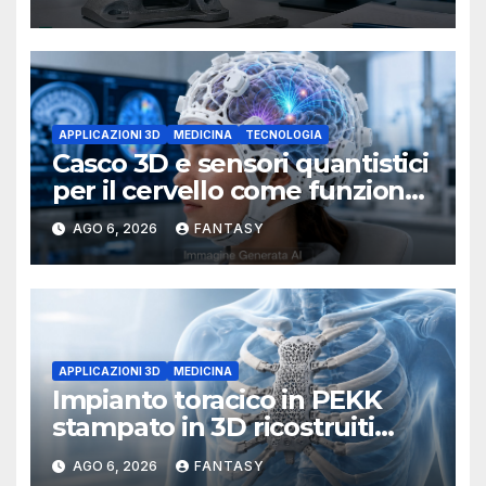
APPLICAZIONI 3D
MEDICINA
TECNOLOGIA
Casco 3D e sensori quantistici
per il cervello come funziona
l’OPM-MEG
AGO 6, 2026
FANTASY
APPLICAZIONI 3D
MEDICINA
Impianto toracico in PEKK
stampato in 3D ricostruiti
sterno e costole dopo un
AGO 6, 2026
FANTASY
tumore raro