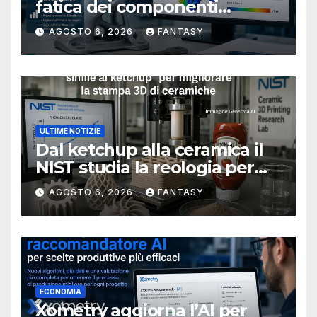
fatica dei componenti
metallici stampati in 3D
AGOSTO 6, 2026
FANTASY
ULTIME NOTIZIE
Dal ketchup alla ceramica il
NIST studia la reologia per
rendere più affidabile la
AGOSTO 6, 2026
FANTASY
stampa 3D
ECONOMIA
Xometry aggiorna l’AI per