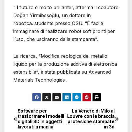
“Il futuro è molto brillante”, afferma il coautore
Doğan Yirmibeşoğlu, un dottore in
robotica. studente presso OSU. “È facile
immaginare di realizzare robot soft pronti per
l’uso, che usciranno dalla stampante”.
La ricerca, “Modifica reologica del metallo
liquido per la produzione additiva di elettronica
estensibile”, è stata pubblicata su Advanced
Materials Technologies .
Software per
La Venere di Milo al
Navigazione
trasformare i modelli
Louvre con le braccia
digitali 3D in oggetti
protesiche stampate
articoli
lavorati a maglia
in 3d