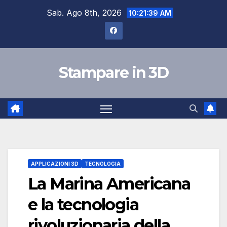
Salta
Sab. Ago 8th, 2026
10:21:40 AM
al
contenuto
Stampare in 3D
APPLICAZIONI 3D
TECNOLOGIA
La Marina Americana
e la tecnologia
rivoluzionaria della