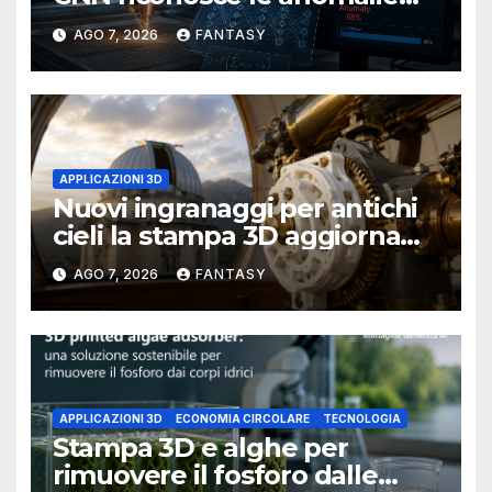
del bagno di fusione
AGO 7, 2026
FANTASY
APPLICAZIONI 3D
Nuovi ingranaggi per antichi
cieli la stampa 3D aggiorna
un osservatorio del 1930 della
AGO 7, 2026
FANTASY
University of Arkansas at
Little Rock
APPLICAZIONI 3D
ECONOMIA CIRCOLARE
TECNOLOGIA
Stampa 3D e alghe per
rimuovere il fosforo dalle