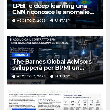
LPBF e deep learning una
CNN riconosce le anomalie
del bagno di fusione
AGOSTO 7, 2026
FANTASY
ECONOMIA
The Barnes Global Advisors
svilupperà per BPMI un
database per la stampa 3D
AGOSTO 7, 2026
FANTASY
metallica destinata alla filiera
navale statunitense