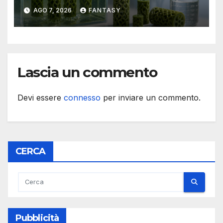
acque il progetto della
AGO 7, 2026
FANTASY
Florida Atlantic University
Lascia un commento
Devi essere
connesso
per inviare un commento.
CERCA
Pubblicità